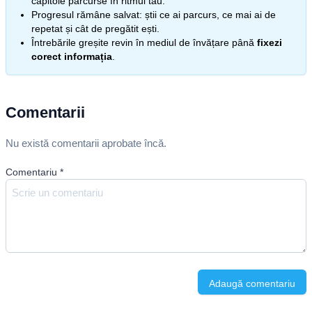
capitole parcurse în ritmul tău.
Progresul rămâne salvat: știi ce ai parcurs, ce mai ai de
repetat și cât de pregătit ești.
Întrebările greșite revin în mediul de învățare până
fixezi
corect informația
.
Comentarii
Nu există comentarii aprobate încă.
Comentariu
*
Adaugă comentariu