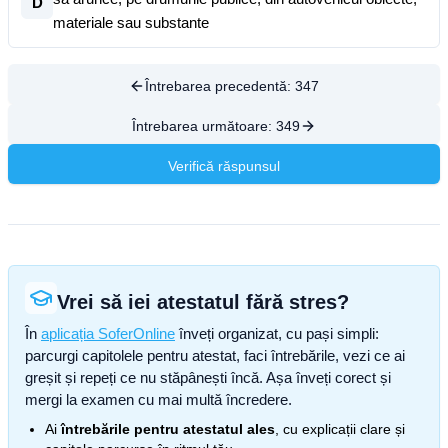
D
materiale sau substante
Întrebarea precedentă:
347
Întrebarea următoare:
349
Verifică răspunsul
Vrei să iei atestatul fără stres?
În
aplicația SoferOnline
înveți organizat, cu pași simpli:
parcurgi capitolele pentru atestat, faci întrebările, vezi ce ai
greșit și repeți ce nu stăpânești încă. Așa înveți corect și
mergi la examen cu mai multă încredere.
Ai
întrebările pentru atestatul ales
, cu explicații clare și