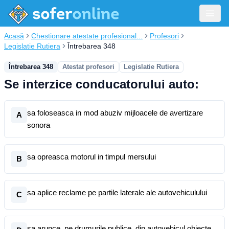
Acasă
Chestionare atestate profesional...
Profesori
Legislatie Rutiera
Întrebarea 348
Întrebarea 348
Atestat profesori
Legislatie Rutiera
Se interzice conducatorului auto:
sa foloseasca in mod abuziv mijloacele de avertizare
A
sonora
sa opreasca motorul in timpul mersului
B
sa aplice reclame pe partile laterale ale autovehiculului
C
sa arunce, pe drumurile publice, din autovehicul obiecte,