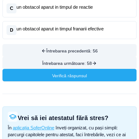
un obstacol aparut in timpul de reactie
C
un obstacol aparut in timpul franarii efective
D
Întrebarea precedentă:
56
Întrebarea următoare:
58
Verifică răspunsul
Vrei să iei atestatul fără stres?
În
aplicația SoferOnline
înveți organizat, cu pași simpli:
parcurgi capitolele pentru atestat, faci întrebările, vezi ce ai