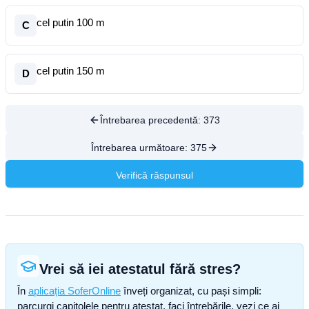
cel putin 100 m
C
cel putin 150 m
D
Întrebarea precedentă:
373
Întrebarea următoare:
375
Verifică răspunsul
Vrei să iei atestatul fără stres?
În
aplicația SoferOnline
înveți organizat, cu pași simpli:
parcurgi capitolele pentru atestat, faci întrebările, vezi ce ai