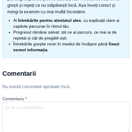
greșit și repeți ce nu stăpânești încă. Așa înveți corect și
mergi la examen cu mai multă încredere.
Ai
întrebările pentru atestatul ales
, cu explicații clare și
capitole parcurse în ritmul tău.
Progresul rămâne salvat: știi ce ai parcurs, ce mai ai de
repetat și cât de pregătit ești.
Întrebările greșite revin în mediul de învățare până
fixezi
corect informația
.
Comentarii
Nu există comentarii aprobate încă.
Comentariu
*