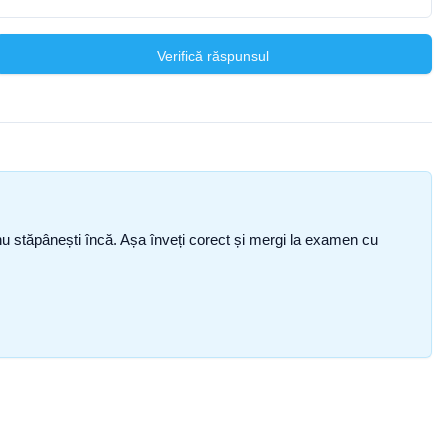
Verifică răspunsul
ce nu stăpânești încă. Așa înveți corect și mergi la examen cu