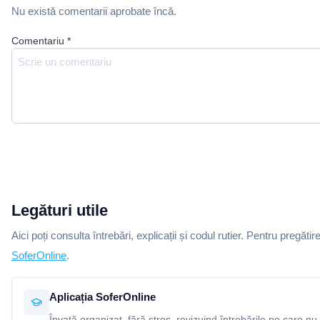
Nu există comentarii aprobate încă.
Comentariu
*
Legături utile
Aici poți consulta întrebări, explicații și codul rutier. Pentru pregătir
SoferOnline
.
Aplicația SoferOnline
Învață organizat, fără stres, revizuind întrebările pe care nu 