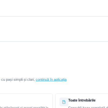
e cu pași simpli și clari,
continuă în aplicația
Toate întrebările
le stăpânești și mergi pregătit la
Consultă baza completă de 