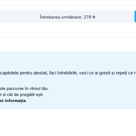
Întrebarea următoare:
278
capitolele pentru atestat, faci întrebările, vezi ce ai greșit și repeți 
itole parcurse în ritmul tău.
 și cât de pregătit ești.
ect informația
.