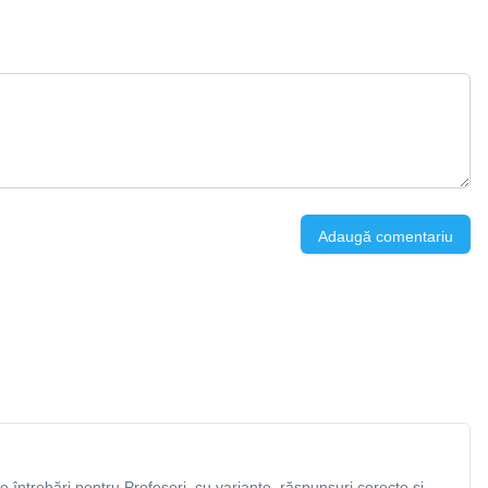
Adaugă comentariu
întrebări pentru Profesori, cu variante, răspunsuri corecte și