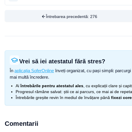
Întrebarea precedentă:
276
Vrei să iei atestatul fără stres?
În
aplicația SoferOnline
înveți organizat, cu pași simpli: parcurgi 
mai multă încredere.
Ai
întrebările pentru atestatul ales
, cu explicații clare și cap
Progresul rămâne salvat: știi ce ai parcurs, ce mai ai de repetat
Întrebările greșite revin în mediul de învățare până
fixezi cor
Comentarii