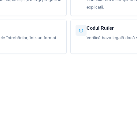
explicații.
Codul Rutier
e întrebărilor, într-un format
Verifică baza legală dacă v