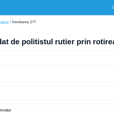
utiera
Întrebarea 277
 de politistul rutier prin rotire
emnalul