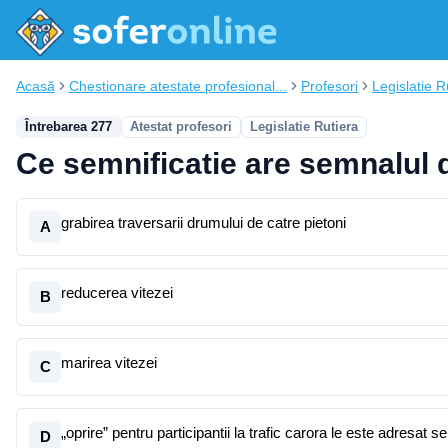
Acasă
Chestionare atestate profesional...
Profesori
Legislatie R
Întrebarea 277
Atestat profesori
Legislatie Rutiera
Ce semnificatie are semnalul dat
grabirea traversarii drumului de catre pietoni
A
reducerea vitezei
B
marirea vitezei
C
„oprire” pentru participantii la trafic carora le este adresat s
D