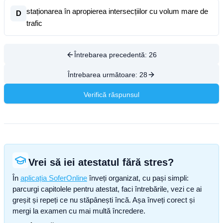
staționarea în apropierea intersecțiilor cu volum mare de
D
trafic
Întrebarea precedentă:
26
Întrebarea următoare:
28
Verifică răspunsul
Vrei să iei atestatul fără stres?
În
aplicația SoferOnline
înveți organizat, cu pași simpli:
parcurgi capitolele pentru atestat, faci întrebările, vezi ce ai
greșit și repeți ce nu stăpânești încă. Așa înveți corect și
mergi la examen cu mai multă încredere.