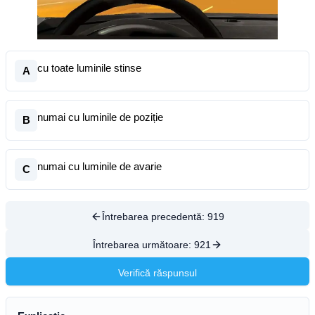
cu toate luminile stinse
A
numai cu luminile de poziție
B
numai cu luminile de avarie
C
Întrebarea precedentă:
919
Întrebarea următoare:
921
Verifică răspunsul