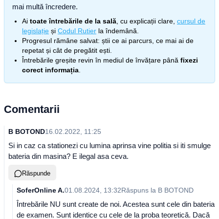
mai multă încredere.
Ai
toate întrebările de la sală
, cu explicații clare,
cursul de
legislație
și
Codul Rutier
la îndemână.
Progresul rămâne salvat: știi ce ai parcurs, ce mai ai de
repetat și cât de pregătit ești.
Întrebările greșite revin în mediul de învățare până
fixezi
corect informația
.
Comentarii
B BOTOND
16.02.2022, 11:25
Si in caz ca stationezi cu lumina aprinsa vine politia si iti smulge
bateria din masina? E ilegal asa ceva.
Răspunde
SoferOnline A.
01.08.2024, 13:32
Răspuns la
B BOTOND
Întrebările NU sunt create de noi. Acestea sunt cele din bateria
de examen. Sunt identice cu cele de la proba teoretică. Dacă