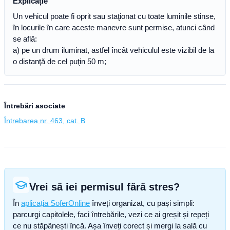
Explicație
Un vehicul poate fi oprit sau staţionat cu toate luminile stinse,
în locurile în care aceste manevre sunt permise, atunci când
se află:
a) pe un drum iluminat, astfel încât vehiculul este vizibil de la
o distanţă de cel puţin 50 m;
Întrebări asociate
Întrebarea nr. 463, cat. B
Vrei să iei permisul fără stres?
În
aplicația SoferOnline
înveți organizat, cu pași simpli:
parcurgi capitolele, faci întrebările, vezi ce ai greșit și repeți
ce nu stăpânești încă. Așa înveți corect și mergi la sală cu