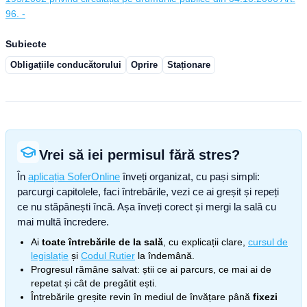
96. -
Subiecte
Obligațiile conducătorului
Oprire
Staționare
Vrei să iei permisul fără stres?
În
aplicația SoferOnline
înveți organizat, cu pași simpli:
parcurgi capitolele, faci întrebările, vezi ce ai greșit și repeți
ce nu stăpânești încă. Așa înveți corect și mergi la sală cu
mai multă încredere.
Ai
toate întrebările de la sală
, cu explicații clare,
cursul de
legislație
și
Codul Rutier
la îndemână.
Progresul rămâne salvat: știi ce ai parcurs, ce mai ai de
repetat și cât de pregătit ești.
Întrebările greșite revin în mediul de învățare până
fixezi