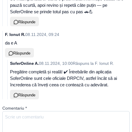
pauză scurtă, apoi revino și repetă câte puțin — pe
SoferOnline se prinde totul pas cu pas 🚗💪
Răspunde
F. Ionut R.
08.11.2024, 09:24
da e A
Răspunde
SoferOnline A.
08.11.2024, 10:00
Răspuns la
F. Ionut R.
Pregătire completă și reală! ✔️ Întrebările din aplicația
SoferOnline sunt cele oficiale DRPCIV, astfel încât să ai
încrederea că înveți ceea ce contează cu adevărat.
Răspunde
Comentariu
*