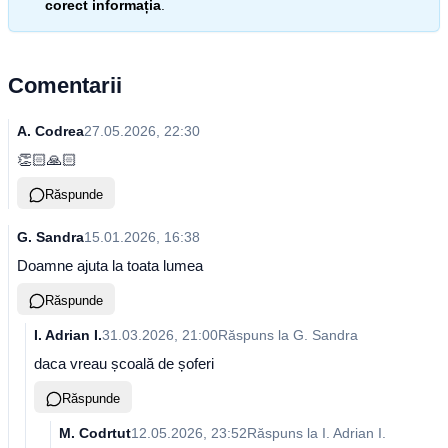
corect informația
.
Comentarii
A. Codrea
27.05.2026, 22:30
👏🏻🙏🏻
Răspunde
G. Sandra
15.01.2026, 16:38
Doamne ajuta la toata lumea
Răspunde
I. Adrian I.
31.03.2026, 21:00
Răspuns la
G. Sandra
daca vreau școală de șoferi
Răspunde
M. Codrtut
12.05.2026, 23:52
Răspuns la
I. Adrian I.