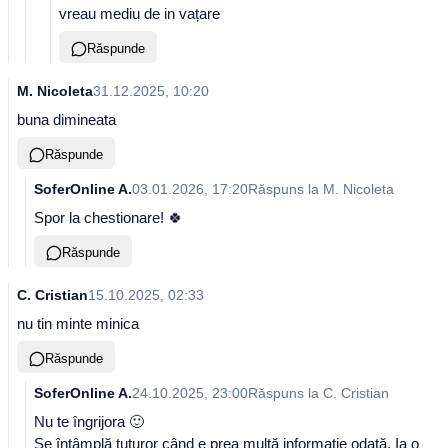
vreau mediu de in vațare
Răspunde
M. Nicoleta
31.12.2025, 10:20
buna dimineata
Răspunde
SoferOnline A.
03.01.2026, 17:20
Răspuns la
M. Nicoleta
Spor la chestionare! 🍀
Răspunde
C. Cristian
15.10.2025, 02:33
nu tin minte minica
Răspunde
SoferOnline A.
24.10.2025, 23:00
Răspuns la
C. Cristian
Nu te îngrijora 🙂
Se întâmplă tuturor când e prea multă informație odată. Ia o