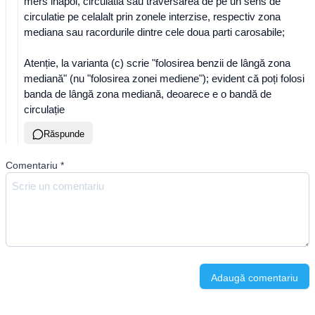
mers inapoi, circulatia sau traversarea de pe un sens de
circulatie pe celalalt prin zonele interzise, respectiv zona
mediana sau racordurile dintre cele doua parti carosabile;
Atenție, la varianta (c) scrie "folosirea benzii de lângă zona
mediană" (nu "folosirea zonei mediene"); evident că poți folosi
banda de lângă zona mediană, deoarece e o bandă de
circulație
Răspunde
Comentariu
*
Adaugă comentariu