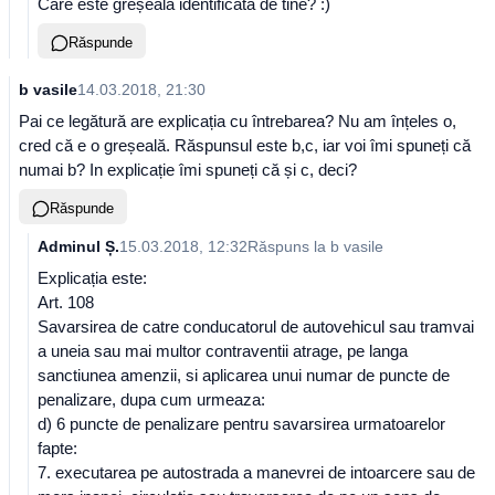
Care este greșeala identificată de tine? :)
Răspunde
b vasile
14.03.2018, 21:30
Pai ce legătură are explicația cu întrebarea? Nu am înțeles o,
cred că e o greșeală. Răspunsul este b,c, iar voi îmi spuneți că
numai b? In explicație îmi spuneți că și c, deci?
Răspunde
Adminul Ș.
15.03.2018, 12:32
Răspuns la
b vasile
Explicația este:
Art. 108
Savarsirea de catre conducatorul de autovehicul sau tramvai
a uneia sau mai multor contraventii atrage, pe langa
sanctiunea amenzii, si aplicarea unui numar de puncte de
penalizare, dupa cum urmeaza:
d) 6 puncte de penalizare pentru savarsirea urmatoarelor
fapte:
7. executarea pe autostrada a manevrei de intoarcere sau de