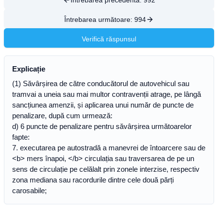
Întrebarea precedentă:
992
Întrebarea următoare:
994
Verifică răspunsul
Explicație
(1) Săvârșirea de către conducătorul de autovehicul sau
tramvai a uneia sau mai multor contravenții atrage, pe lângă
sancțiunea amenzii, și aplicarea unui număr de puncte de
penalizare, după cum urmează:
d) 6 puncte de penalizare pentru săvârșirea următoarelor
fapte:
7. executarea pe autostradă a manevrei de întoarcere sau de
<b> mers înapoi, </b> circulația sau traversarea de pe un
sens de circulație pe celălalt prin zonele interzise, respectiv
zona mediana sau racordurile dintre cele două părți
carosabile;