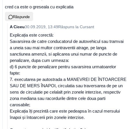
cred ca este o greseala cu explicatia
Răspunde
A Ciceu
30.09.2019, 13:49
Răspuns la
Cursant
Explicația este corectă:
Savarsirea de catre conducatorul de autovehicul sau tramvai
a uneia sau mai multor contraventii atrage, pe langa
sanctiunea amenzii, si aplicarea unui numar de puncte de
penalizare, dupa cum urmeaza:
d) 6 puncte de penalizare pentru savarsirea urmatoarelor
fapte:
7. executarea pe autostrada a MANEVREI DE ÎNTOARCERE
SAU DE MERS ÎNAPOI, circulatia sau traversarea de pe un
sens de circulatie pe celalalt prin zonele interzise, respectiv
zona mediana sau racordurile dintre cele doua parti
carosabile;
Explicația îți prezintă care este pedeapsa în cazul mersului
înapoi și întoarcerii prin zonele interzise.