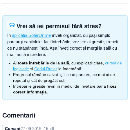
Vrei să iei permisul fără stres?
În
aplicația SoferOnline
înveți organizat, cu pași simpli:
parcurgi capitolele, faci întrebările, vezi ce ai greșit și repeți
ce nu stăpânești încă. Așa înveți corect și mergi la sală cu
mai multă încredere.
Ai
toate întrebările de la sală
, cu explicații clare,
cursul de
legislație
și
Codul Rutier
la îndemână.
Progresul rămâne salvat: știi ce ai parcurs, ce mai ai de
repetat și cât de pregătit ești.
Întrebările greșite revin în mediul de învățare până
fixezi
corect informația
.
Comentarii
Cursant
27.09.2019, 15:48