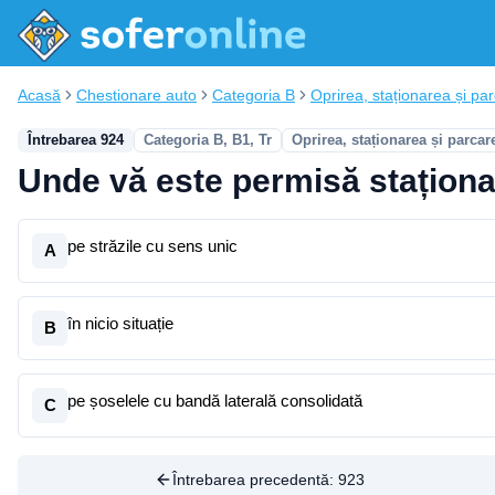
Acasă
Chestionare auto
Categoria B
Oprirea, staționarea și pa
Întrebarea 924
Categoria B, B1, Tr
Oprirea, staționarea și parcar
Unde vă este permisă staționa
pe străzile cu sens unic
A
în nicio situație
B
pe șoselele cu bandă laterală consolidată
C
Întrebarea precedentă:
923