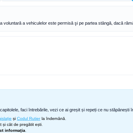
rea voluntară a vehiculelor este permisă şi pe partea stângă, dacă rămâ
capitolele, faci întrebările, vezi ce ai greșit și repeți ce nu stăpâneșt
islație
și
Codul Rutier
la îndemână.
 și cât de pregătit ești.
ect informația
.