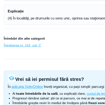
Explicație
(4) În localităţi, pe drumurile cu sens unic, oprirea sau staţiona
Întrebări din alte categorii
Întrebarea nr. 142, cat. C
Vrei să iei permisul fără stres?
În
aplicația SoferOnline
înveți organizat, cu pași simpli: parcurgi 
Ai
toate întrebările de la sală
, cu explicații clare,
cursul de leg
Progresul rămâne salvat: știi ce ai parcurs, ce mai ai de repetat
Întrebările greșite revin în mediul de învățare până
fixezi cor