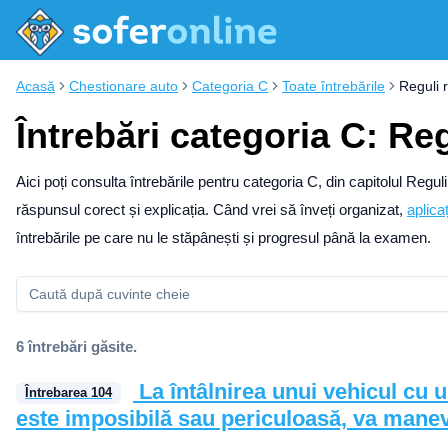
Acasă
Chestionare auto
Categoria C
Toate întrebările
Reguli 
Întrebări categoria C: Re
Aici poți consulta întrebările pentru categoria C, din capitolul Regu
răspunsul corect și explicația.
Când vrei să înveți organizat,
aplica
întrebările pe care nu le stăpânești și progresul până la examen.
6 întrebări găsite.
La întâlnirea unui vehicul cu
Întrebarea
104
este imposibilă sau periculoasă, va manev