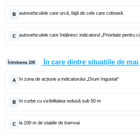
autovehiculele care urcă, faţă de cele care coboară
B
autovehiculele care întâlnesc indicatorul „Prioritate pentru c
C
În care dintre situațiile de ma
Întrebarea
108
în zona de acțiune a indicatorului „Drum îngustat“
A
în curbe cu vizibilitatea redusă sub 50 m
B
la 100 m de stațiile de tramvai
C