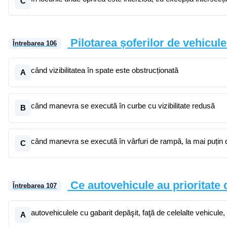
C
Pilotarea șoferilor de vehicul
Întrebarea
106
când vizibilitatea în spate este obstrucționată
A
când manevra se execută în curbe cu vizibilitate redusă
B
când manevra se execută în vârfuri de rampă, la mai puțin
C
Ce autovehicule au prioritate
Întrebarea
107
autovehiculele cu gabarit depăşit, faţă de celelalte vehicule
A