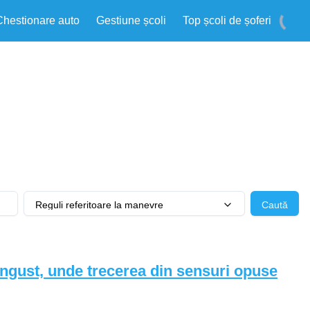
Chestionare auto
Gestiune școli
Top școli de șoferi
Reguli referitoare la manevre
Caută
îngust, unde trecerea din sensuri opuse