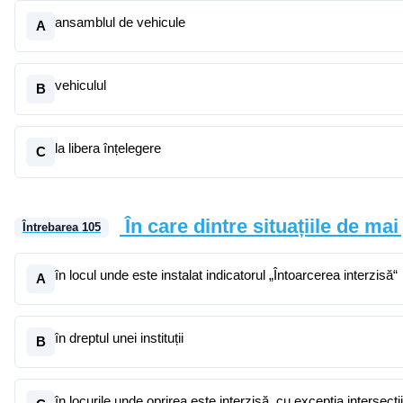
ansamblul de vehicule
A
vehiculul
B
la libera înțelegere
C
În care dintre situațiile de ma
Întrebarea
105
în locul unde este instalat indicatorul „Întoarcerea interzisă“
A
în dreptul unei instituții
B
în locurile unde oprirea este interzisă, cu excepția intersecții