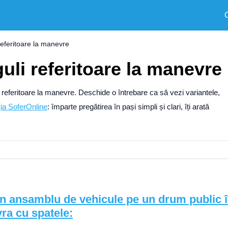
referitoare la manevre
guli referitoare la manevre
li referitoare la manevre. Deschide o întrebare ca să vezi variantele,
ția SoferOnline
: împarte pregătirea în pași simpli și clari, îți arată
 un ansamblu de vehicule pe un drum public 
ra cu spatele: