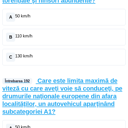
torenţiale şi ninsori abundente?
50 km/h
A
110 km/h
B
130 km/h
C
Care este limita maximă de
Întrebarea
192
viteză cu care aveţi voie să conduceţi, pe
drumurile naţionale europene din afara
localităţilor, un autovehicul aparţinând
subcategoriei A1?
50 km/h