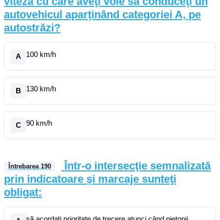
viteză cu care aveţi voie să conduceţi un
autovehicul aparţinând categoriei A, pe
autostrăzi?
100 km/h
A
130 km/h
B
90 km/h
C
Într-o intersecţie semnalizată
Întrebarea
190
prin indicatoare şi marcaje sunteţi
obligat:
să acordaţi prioritate de trecere atunci când pietonii