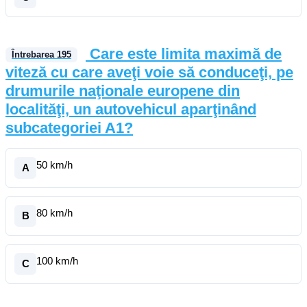
Care este limita maximă de
Întrebarea
195
viteză cu care aveţi voie să conduceţi, pe
drumurile naţionale europene din
localităţi, un autovehicul aparţinând
subcategoriei A1?
50 km/h
A
80 km/h
B
100 km/h
C