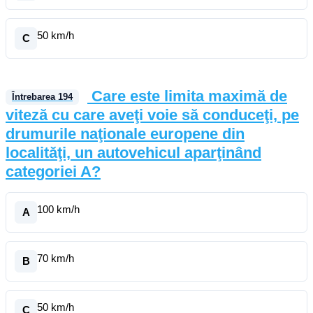
50 km/h
C
Care este limita maximă de
Întrebarea
194
viteză cu care aveţi voie să conduceţi, pe
drumurile naţionale europene din
localităţi, un autovehicul aparţinând
categoriei A?
100 km/h
A
70 km/h
B
50 km/h
C