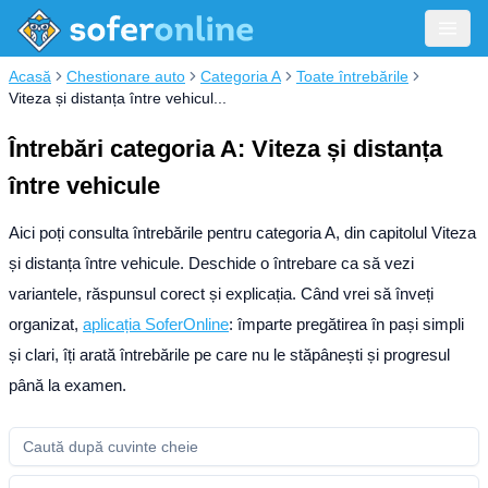
Acasă
Chestionare auto
Categoria A
Toate întrebările
Viteza și distanța între vehicul...
Întrebări categoria A: Viteza și distanța
între vehicule
Aici poți consulta întrebările pentru categoria A, din capitolul Viteza
și distanța între vehicule. Deschide o întrebare ca să vezi
variantele, răspunsul corect și explicația.
Când vrei să înveți
organizat,
aplicația SoferOnline
: împarte pregătirea în pași simpli
și clari, îți arată întrebările pe care nu le stăpânești și progresul
până la examen.