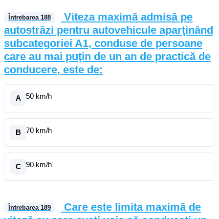
Viteza maximă admisă pe
Întrebarea
188
autostrăzi pentru autovehicule aparţinând
subcategoriei A1, conduse de persoane
care au mai puţin de un an de practică de
conducere, este de:
50 km/h
A
70 km/h
B
90 km/h
C
Care este limita maximă de
Întrebarea
189