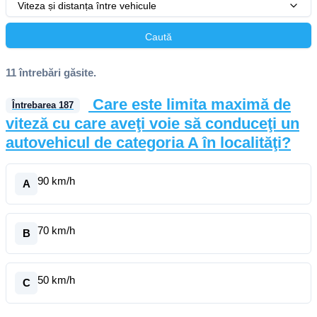
Viteza și distanța între vehicule
Caută
11 întrebări găsite.
Care este limita maximă de
Întrebarea
187
viteză cu care aveţi voie să conduceţi un
autovehicul de categoria A în localităţi?
90 km/h
A
70 km/h
B
50 km/h
C