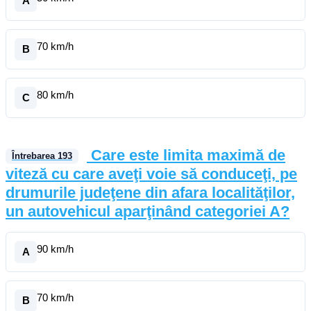
A
70 km/h
B
80 km/h
C
Care este limita maximă de
Întrebarea
193
viteză cu care aveţi voie să conduceţi, pe
drumurile judeţene din afara localităţilor,
un autovehicul aparţinând categoriei A?
90 km/h
A
70 km/h
B