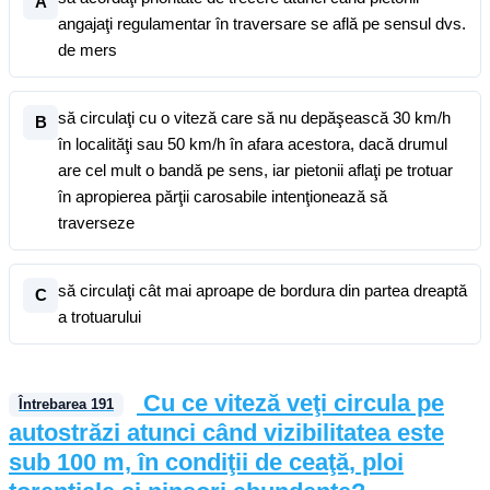
A
angajaţi regulamentar în traversare se află pe sensul dvs.
de mers
să circulaţi cu o viteză care să nu depăşească 30 km/h
B
în localităţi sau 50 km/h în afara acestora, dacă drumul
are cel mult o bandă pe sens, iar pietonii aflaţi pe trotuar
în apropierea părţii carosabile intenţionează să
traverseze
să circulaţi cât mai aproape de bordura din partea dreaptă
C
a trotuarului
Cu ce viteză veţi circula pe
Întrebarea
191
autostrăzi atunci când vizibilitatea este
sub 100 m, în condiţii de ceaţă, ploi