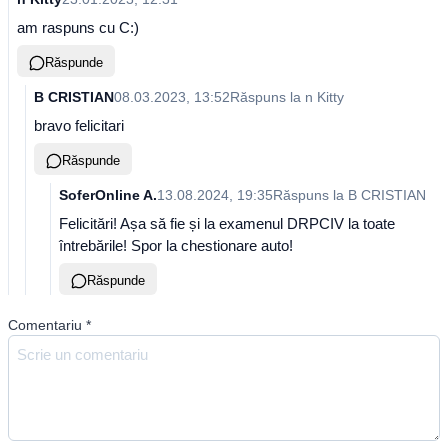
am raspuns cu C:)
Răspunde
B CRISTIAN
08.03.2023, 13:52
Răspuns la
n Kitty
bravo felicitari
Răspunde
SoferOnline A.
13.08.2024, 19:35
Răspuns la
B CRISTIAN
Felicitări! Așa să fie și la examenul DRPCIV la toate
întrebările! Spor la chestionare auto!
Răspunde
Comentariu
*