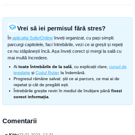
Vrei să iei permisul fără stres?
În
aplicația SoferOnline
înveți organizat, cu pași simpli:
parcurgi capitolele, faci întrebările, vezi ce ai greșit și repeți
ce nu stăpânești încă. Așa înveți corect și mergi la sală cu
mai multă încredere.
Ai
toate întrebările de la sală
, cu explicații clare,
cursul de
legislație
și
Codul Rutier
la îndemână.
Progresul rămâne salvat: știi ce ai parcurs, ce mai ai de
repetat și cât de pregătit ești.
Întrebările greșite revin în mediul de învățare până
fixezi
corect informația
.
Comentarii
n Kitty
23.01.2023, 12:31