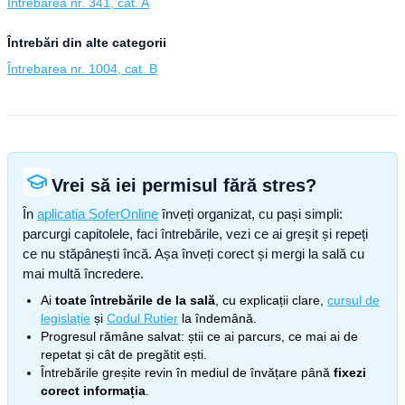
Întrebarea nr. 341, cat. A
Întrebări din alte categorii
Întrebarea nr. 1004, cat. B
Vrei să iei permisul fără stres?
În
aplicația SoferOnline
înveți organizat, cu pași simpli:
parcurgi capitolele, faci întrebările, vezi ce ai greșit și repeți
ce nu stăpânești încă. Așa înveți corect și mergi la sală cu
mai multă încredere.
Ai
toate întrebările de la sală
, cu explicații clare,
cursul de
legislație
și
Codul Rutier
la îndemână.
Progresul rămâne salvat: știi ce ai parcurs, ce mai ai de
repetat și cât de pregătit ești.
Întrebările greșite revin în mediul de învățare până
fixezi
corect informația
.