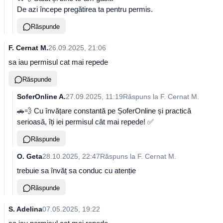
De azi începe pregătirea ta pentru permis.
Răspunde
F. Cernat M.
26.09.2025, 21:06
sa iau permisul cat mai repede
Răspunde
SoferOnline A.
27.09.2025, 11:19
Răspuns la
F. Cernat M.
🚗💨 Cu învățare constantă pe ȘoferOnline și practică
serioasă, îți iei permisul cât mai repede! ✅
Răspunde
O. Geta
28.10.2025, 22:47
Răspuns la
F. Cernat M.
trebuie sa învăț sa conduc cu atenție
Răspunde
S. Adelina
07.05.2025, 19:22