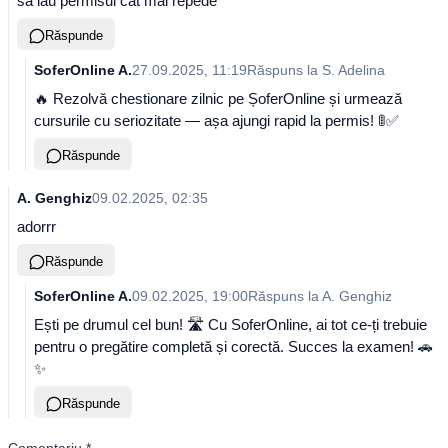
sa iau permisul cat mai repede
Răspunde
SoferOnline A.
27.09.2025, 11:19
Răspuns la
S. Adelina
🔥 Rezolvă chestionare zilnic pe ȘoferOnline și urmează
cursurile cu seriozitate — așa ajungi rapid la permis! 🚦✅
Răspunde
A. Genghiz
09.02.2025, 02:35
adorrr
Răspunde
SoferOnline A.
09.02.2025, 19:00
Răspuns la
A. Genghiz
Ești pe drumul cel bun! 🛣️ Cu SoferOnline, ai tot ce-ți trebuie
pentru o pregătire completă și corectă. Succes la examen! 🚗
✨
Răspunde