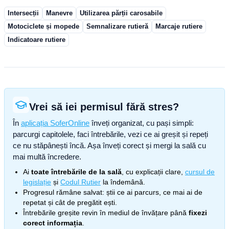
Intersecții
Manevre
Utilizarea părții carosabile
Motociclete și mopede
Semnalizare rutieră
Marcaje rutiere
Indicatoare rutiere
Vrei să iei permisul fără stres?
În
aplicația SoferOnline
înveți organizat, cu pași simpli:
parcurgi capitolele, faci întrebările, vezi ce ai greșit și repeți
ce nu stăpânești încă. Așa înveți corect și mergi la sală cu
mai multă încredere.
Ai
toate întrebările de la sală
, cu explicații clare,
cursul de
legislație
și
Codul Rutier
la îndemână.
Progresul rămâne salvat: știi ce ai parcurs, ce mai ai de
repetat și cât de pregătit ești.
Întrebările greșite revin în mediul de învățare până
fixezi
corect informația
.