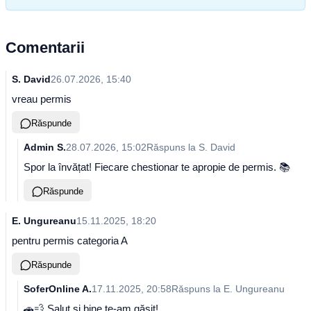
Comentarii
S. David
26.07.2026, 15:40
vreau permis
Răspunde
Admin S.
28.07.2026, 15:02
Răspuns la
S. David
Spor la învățat! Fiecare chestionar te apropie de permis. 📚
Răspunde
E. Ungureanu
15.11.2025, 18:20
pentru permis categoria A
Răspunde
SoferOnline A.
17.11.2025, 20:58
Răspuns la
E. Ungureanu
🚗💨 Salut și bine te-am găsit!