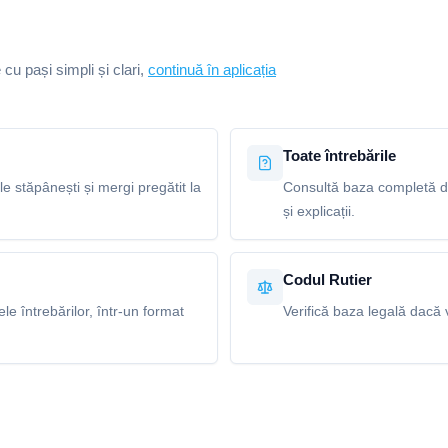
e cu pași simpli și clari,
continuă în aplicația
Toate întrebările
le stăpânești și mergi pregătit la
Consultă baza completă de
și explicații.
Codul Rutier
e întrebărilor, într-un format
Verifică baza legală dacă v