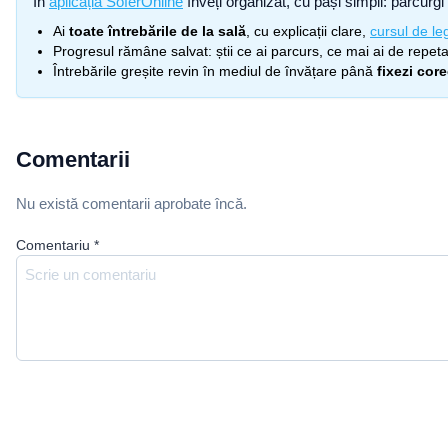
În
aplicația SoferOnline
înveți organizat, cu pași simpli: parcurgi 
Ai
toate întrebările de la sală
, cu explicații clare,
cursul de leg
Progresul rămâne salvat: știi ce ai parcurs, ce mai ai de repetat
Întrebările greșite revin în mediul de învățare până
fixezi cor
Comentarii
Nu există comentarii aprobate încă.
Comentariu
*