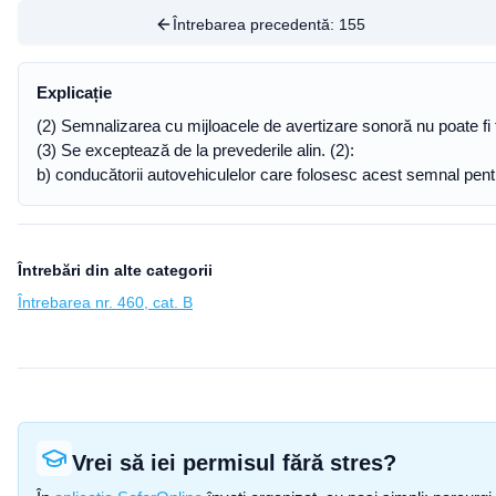
Întrebarea precedentă:
155
Explicație
(2) Semnalizarea cu mijloacele de avertizare sonoră nu poate fi f
(3) Se exceptează de la prevederile alin. (2):
b) conducătorii autovehiculelor care folosesc acest semnal pentr
Întrebări din alte categorii
Întrebarea nr. 460, cat. B
Vrei să iei permisul fără stres?