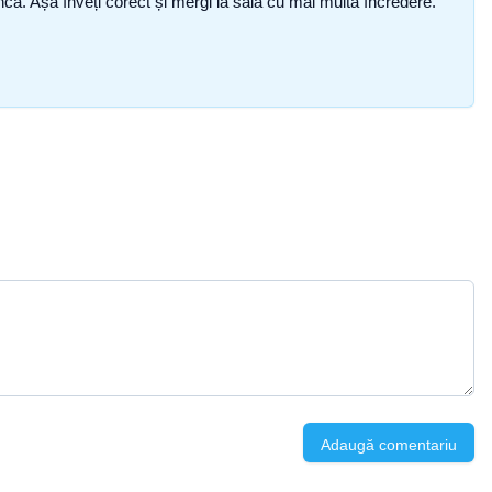
i încă. Așa înveți corect și mergi la sală cu mai multă încredere.
Adaugă comentariu