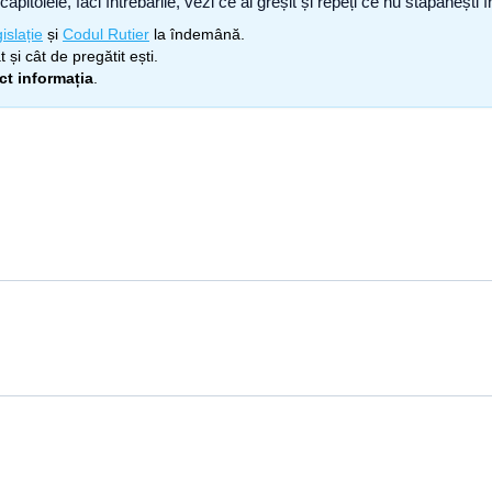
capitolele, faci întrebările, vezi ce ai greșit și repeți ce nu stăpâneșt
islație
și
Codul Rutier
la îndemână.
 și cât de pregătit ești.
ect informația
.