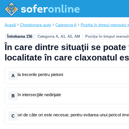
Acasă
Chestionare auto
Categoria A
Poziția în timpul mersului ș
Întrebarea 156
Categoria A, A1, A2, AM
Poziția în timpul mersul
În care dintre situaţii se poat
localitate în care claxonatul es
la trecerile pentru pietoni
A
în intersecţiile nedirijate
B
ori de câte ori este necesar, pentru evitarea unui pericol ime
C