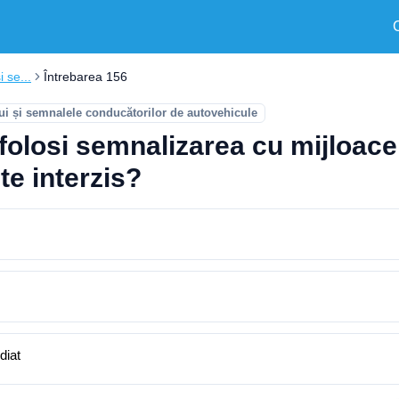
i se...
Întrebarea 156
ui și semnalele conducătorilor de autovehicule
e folosi semnalizarea cu mijloace
te interzis?
diat