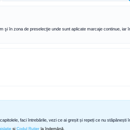
recum şi în zona de preselecţie unde sunt aplicate marcaje continue, iar
capitolele, faci întrebările, vezi ce ai greșit și repeți ce nu stăpâneșt
islație
și
Codul Rutier
la îndemână.