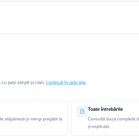
e cu pași simpli și clari,
continuă în aplicația
Toate întrebările
le stăpânești și mergi pregătit la
Consultă baza completă de
și explicații.