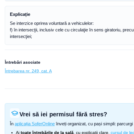
Explicație
Se interzice oprirea voluntară a vehiculelor:
f) în intersecţii, inclusiv cele cu circulaţie în sens giratoriu, p
intersecţiei;
Întrebări asociate
Întrebarea nr. 249, cat. A
Vrei să iei permisul fără stres?
În
aplicația SoferOnline
înveți organizat, cu pași simpli: parcurgi 
Ai
toate întrebările de la sală
, cu explicații clare,
cursul de leg