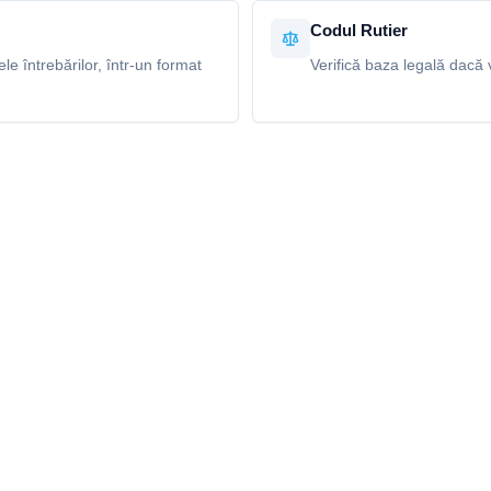
Codul Rutier
e întrebărilor, într-un format
Verifică baza legală dacă v