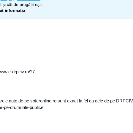
 și cât de pregătit ești.
ect informația
.
/www.e-drpciv.ro/?7
ele auto de pe soferonline.ro sunt exact la fel ca cele de pe DRPCIV
lor-pe-drumurile-publice