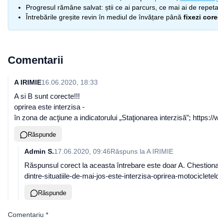
Progresul rămâne salvat: știi ce ai parcurs, ce mai ai de repetat
Întrebările greșite revin în mediul de învățare până
fixezi cor
Comentarii
A IRIMIE
16.06.2020, 18:33
A si B sunt corecte!!!
oprirea este interzisa -
în zona de acţiune a indicatorului „Staţionarea interzisă”; https:/
Răspunde
Admin S.
17.06.2020, 09:46
Răspuns la
A IRIMIE
Răspunsul corect la aceasta întrebare este doar A. Chestionar
dintre-situatiile-de-mai-jos-este-interzisa-oprirea-motociclete
Răspunde
Comentariu
*