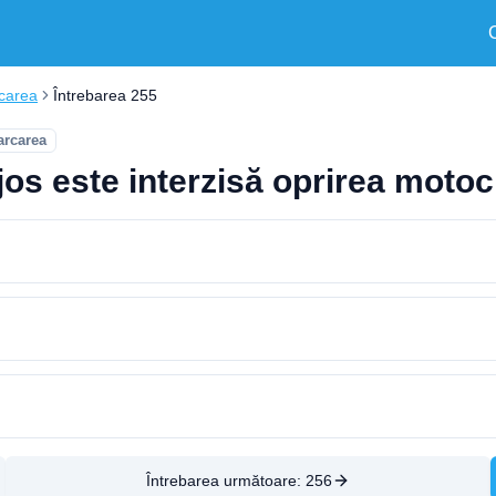
rcarea
Întrebarea 255
arcarea
i jos este interzisă oprirea moto
Întrebarea următoare:
256