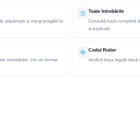
Toate întrebările
le stăpânești și mergi pregătit la
Consultă baza completă de
și explicații.
Codul Rutier
e întrebărilor, într-un format
Verifică baza legală dacă v