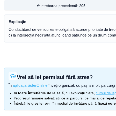
Întrebarea precedentă:
205
Explicație
Conducătorul de vehicul este obligat să acorde prioritate de trece
c) la intersecţia nedirijată atunci când pătrunde pe un drum com
Vrei să iei permisul fără stres?
În
aplicația SoferOnline
înveți organizat, cu pași simpli: parcurgi 
Ai
toate întrebările de la sală
, cu explicații clare,
cursul de leg
Progresul rămâne salvat: știi ce ai parcurs, ce mai ai de repetat
Întrebările greșite revin în mediul de învățare până
fixezi cor