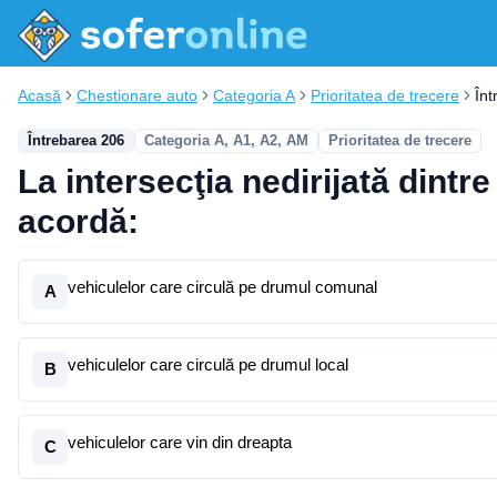
Acasă
Chestionare auto
Categoria A
Prioritatea de trecere
În
Întrebarea 206
Categoria A, A1, A2, AM
Prioritatea de trecere
La intersecţia nedirijată dintr
acordă:
vehiculelor care circulă pe drumul comunal
A
vehiculelor care circulă pe drumul local
B
vehiculelor care vin din dreapta
C