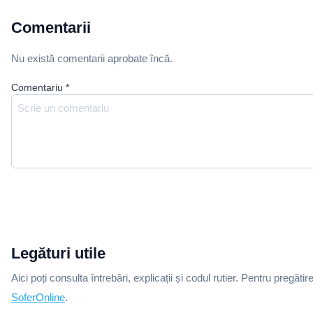
Comentarii
Nu există comentarii aprobate încă.
Comentariu
*
Legături utile
Aici poți consulta întrebări, explicații și codul rutier. Pentru pregătir
SoferOnline
.