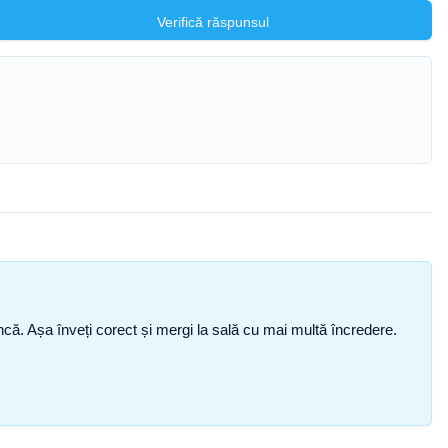
Verifică răspunsul
i încă. Așa înveți corect și mergi la sală cu mai multă încredere.