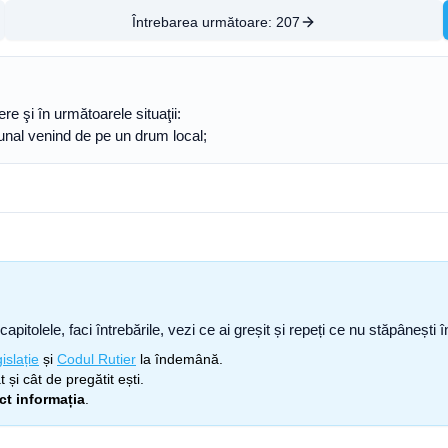
Întrebarea următoare:
207
re şi în următoarele situaţii:
unal venind de pe un drum local;
capitolele, faci întrebările, vezi ce ai greșit și repeți ce nu stăpâneșt
islație
și
Codul Rutier
la îndemână.
 și cât de pregătit ești.
ect informația
.