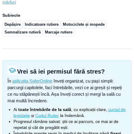
mărfuri
Subiecte
Depășire
Indicatoare rutiere
Motociclete și mopede
Semnalizare rutieră
Marcaje rutiere
Vrei să iei permisul fără stres?
În
aplicația SoferOnline
înveți organizat, cu pași simpli:
parcurgi capitolele, faci întrebările, vezi ce ai greșit și repeți
ce nu stăpânești încă. Așa înveți corect și mergi la sală cu
mai multă încredere.
Ai
toate întrebările de la sală
, cu explicații clare,
cursul de
legislație
și
Codul Rutier
la îndemână.
Progresul rămâne salvat: știi ce ai parcurs, ce mai ai de
repetat și cât de pregătit ești.
Întrebările greșite revin în mediul de învățare până
fixezi