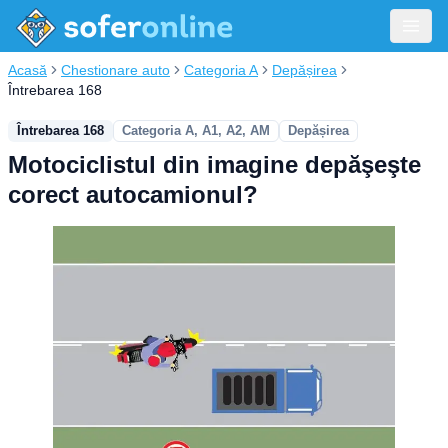
Acasă
Chestionare auto
Categoria A
Depășirea
Întrebarea 168
Întrebarea 168
Categoria A, A1, A2, AM
Depășirea
Motociclistul din imagine depăşeşte
corect autocamionul?