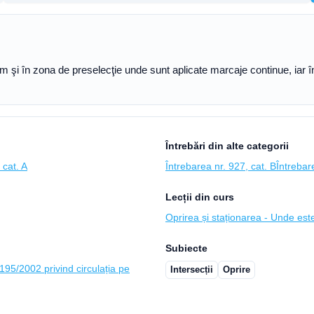
recum şi în zona de preselecţie unde sunt aplicate marcaje continue, iar
Întrebări din alte categorii
 cat. A
Întrebarea nr. 927, cat. B
Întrebar
Lecții din curs
Oprirea și staționarea - Unde este
Subiecte
95/2002 privind circulația pe
Intersecții
Oprire