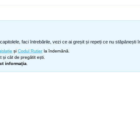
capitolele, faci întrebările, vezi ce ai greșit și repeți ce nu stăpâneșt
islație
și
Codul Rutier
la îndemână.
 și cât de pregătit ești.
ect informația
.