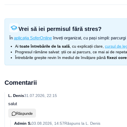
Vrei să iei permisul fără stres?
În
aplicația SoferOnline
înveți organizat, cu pași simpli: parcurgi 
Ai
toate întrebările de la sală
, cu explicații clare,
cursul de leg
Progresul rămâne salvat: știi ce ai parcurs, ce mai ai de repetat
Întrebările greșite revin în mediul de învățare până
fixezi cor
Comentarii
L. Denis
31.07.2026, 22:15
salut
Răspunde
Admin S.
03.08.2026, 14:57
Răspuns la
L. Denis