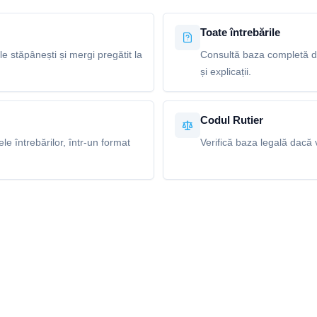
Toate întrebările
le stăpânești și mergi pregătit la
Consultă baza completă de
și explicații.
Codul Rutier
e întrebărilor, într-un format
Verifică baza legală dacă v