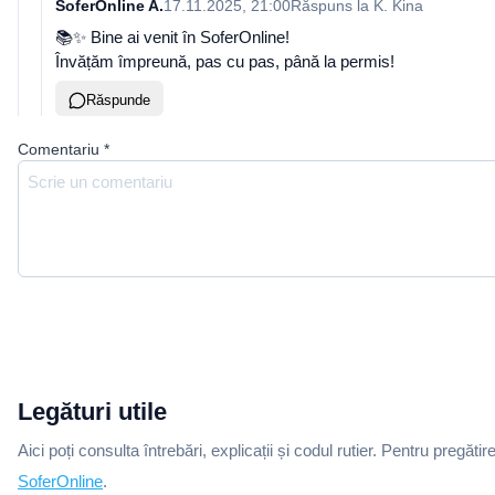
SoferOnline A.
17.11.2025, 21:00
Răspuns la
K. Kina
📚✨ Bine ai venit în SoferOnline!
Învățăm împreună, pas cu pas, până la permis!
Răspunde
Comentariu
*
Legături utile
Aici poți consulta întrebări, explicații și codul rutier. Pentru pregătir
SoferOnline
.