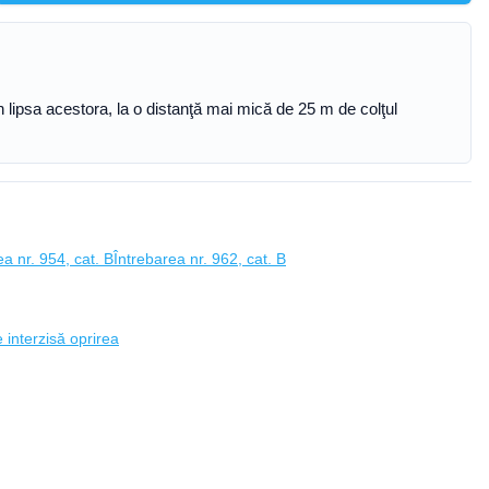
 în lipsa acestora, la o distanţă mai mică de 25 m de colţul
ea nr. 954, cat. B
Întrebarea nr. 962, cat. B
 interzisă oprirea