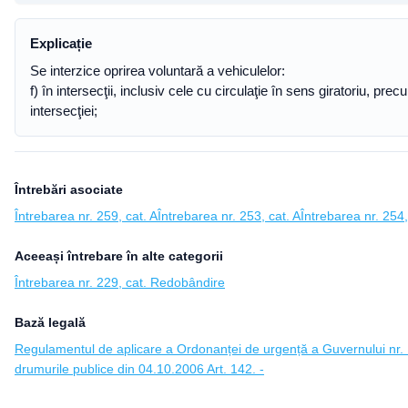
Explicație
Se interzice oprirea voluntară a vehiculelor:
f) în intersecţii, inclusiv cele cu circulaţie în sens giratoriu, p
intersecţiei;
Întrebări asociate
Întrebarea nr. 259, cat. A
Întrebarea nr. 253, cat. A
Întrebarea nr. 254,
Aceeași întrebare în alte categorii
Întrebarea nr. 229, cat. Redobândire
Bază legală
Regulamentul de aplicare a Ordonanței de urgență a Guvernului nr. 1
drumurile publice din 04.10.2006 Art. 142. -