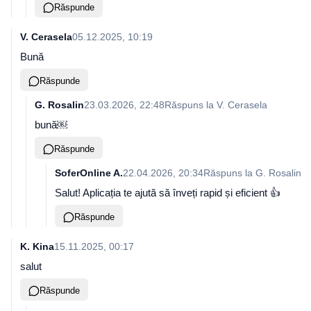
Răspunde
V. Cerasela
05.12.2025, 10:19
Bună
Răspunde
G. Rosalin
23.03.2026, 22:48
Răspuns la
V. Cerasela
bună￼
Răspunde
SoferOnline A.
22.04.2026, 20:34
Răspuns la
G. Rosalin
Salut! Aplicația te ajută să înveți rapid și eficient 👍
Răspunde
K. Kina
15.11.2025, 00:17
salut
Răspunde