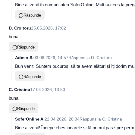
Bine ai venit în comunitatea SoferOnline! Mult succes la pregă
Răspunde
D. Croitoru
25.05.2026, 17:02
buna
Răspunde
Admin S.
03.08.2026, 14:57
Răspuns la
D. Croitoru
Bun venit! Suntem bucuroși să te avem alături și îți dorim mult
Răspunde
C. Cristina
17.04.2026, 13:50
buna
Răspunde
SoferOnline A.
22.04.2026, 20:34
Răspuns la
C. Cristina
Bine ai venit! Începe chestionarele și fă primul pas spre perm