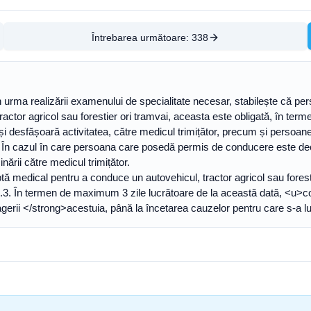
Întrebarea următoare:
338
, în urma realizării examenului de specialitate necesar, stabilește 
tor agricol sau forestier ori tramvai, aceasta este obligată, în terme
ea își desfășoară activitatea, către medicul trimițător, precum și perso
ai. În cazul în care persoana care posedă permis de conducere este dec
ării către medicul trimițător.
 medical pentru a conduce un autovehicul, tractor agricol sau foresti
n. 6.3. În termen de maximum 3 zile lucrătoare de la această dată, <u>con
gerii </strong>acestuia, până la încetarea cauzelor pentru care s-a