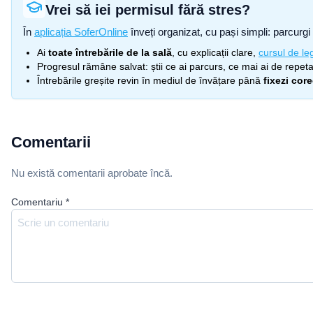
Vrei să iei permisul fără stres?
În
aplicația SoferOnline
înveți organizat, cu pași simpli: parcurgi 
Ai
toate întrebările de la sală
, cu explicații clare,
cursul de leg
Progresul rămâne salvat: știi ce ai parcurs, ce mai ai de repetat
Întrebările greșite revin în mediul de învățare până
fixezi cor
Comentarii
Nu există comentarii aprobate încă.
Comentariu
*