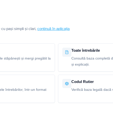
e cu pași simpli și clari,
continuă în aplicația
Toate întrebările
le stăpânești și mergi pregătit la
Consultă baza completă de
și explicații.
Codul Rutier
e întrebărilor, într-un format
Verifică baza legală dacă v