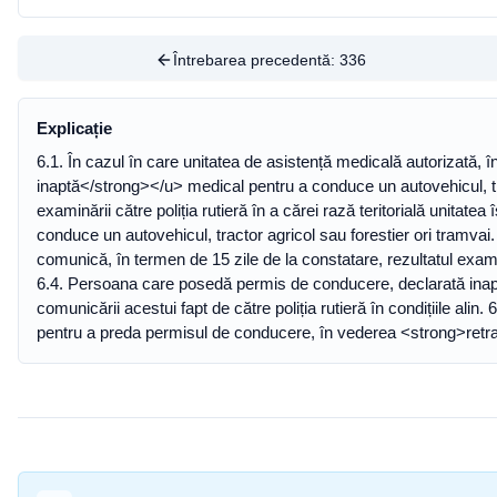
Întrebarea precedentă:
336
Explicație
6.1. În cazul în care unitatea de asistență medicală autorizată
inaptă</strong></u> medical pentru a conduce un autovehicul, trac
examinării către poliția rutieră în a cărei rază teritorială unitat
conduce un autovehicul, tractor agricol sau forestier ori tramv
comunică, în termen de 15 zile de la constatare, rezultatul examin
6.4. Persoana care posedă permis de conducere, declarată inaptă
comunicării acestui fapt de către poliția rutieră în condițiile ali
pentru a preda permisul de conducere, în vederea <strong>retra