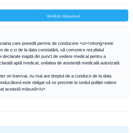
Verifică răspunsul
că persoana care posedă permis de conducere <u><strong>este
n de o zi de la data constatării, să comunice rezultatul
anei declarate inaptă din punct de vedere medical pentru a
larată aptă medical, unitatea de asistență medicală autorizată
er ori tramvai, nu mai are dreptul de a conduce de la data
ducătorul este obligat să se prezinte la sediul poliției rutiere
 luat această măsură</u>