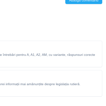
Adaugă comentariu
 întrebări pentru A, A1, A2, AM, cu variante, răspunsuri corecte
rei informații mai amănunțite despre legislația rutieră.