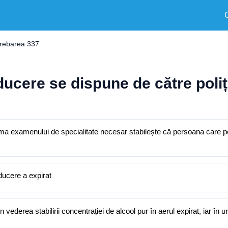
trebarea 337
cere se dispune de către poliți
 urma examenului de specialitate necesar stabilește că persoana car
 permisului de conducere a expirat
i în vederea stabilirii concentrației de alcool pur în aerul expirat, iar