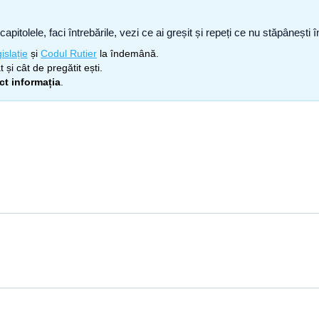
capitolele, faci întrebările, vezi ce ai greșit și repeți ce nu stăpâneșt
islație
și
Codul Rutier
la îndemână.
 și cât de pregătit ești.
ect informația
.