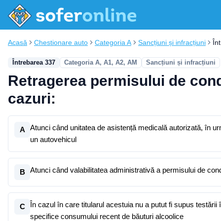
Acasă
Chestionare auto
Categoria A
Sancțiuni și infracțiuni
În
Întrebarea 337
Categoria A, A1, A2, AM
Sancțiuni și infracțiuni
Retragerea permisului de condu
cazuri:
Atunci când unitatea de asistență medicală autorizată, în
A
un autovehicul
Atunci când valabilitatea administrativă a
B
În cazul în care titularul acestuia nu a putut fi supus testări
C
specifice consumului recent de băuturi alcoolice