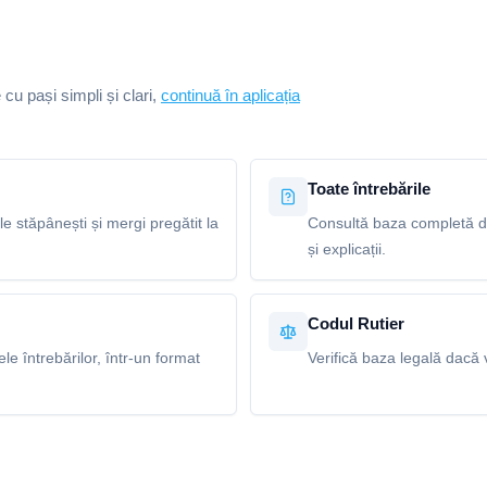
e cu pași simpli și clari,
continuă în aplicația
Toate întrebările
le stăpânești și mergi pregătit la
Consultă baza completă de
și explicații.
Codul Rutier
e întrebărilor, într-un format
Verifică baza legală dacă v