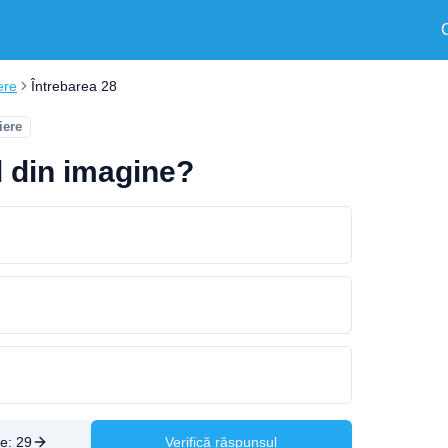
ere
Întrebarea 28
iere
l din imagine?
re:
29
Verifică răspunsul