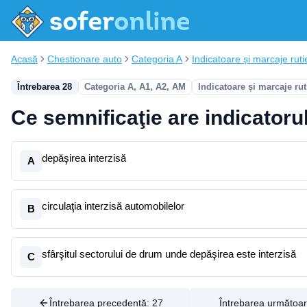
Acasă
Chestionare auto
Categoria A
Indicatoare și marcaje ruti
Întrebarea 28
Categoria A, A1, A2, AM
Indicatoare și marcaje rut
Ce semnificaţie are indicatoru
depăşirea interzisă
A
circulaţia interzisă automobilelor
B
sfârşitul sectorului de drum unde depăşirea este interzisă
C
Întrebarea precedentă:
27
Întrebarea următoa