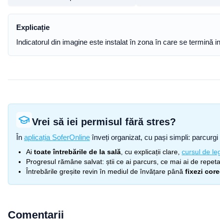
Explicație
Indicatorul din imagine este instalat în zona în care se termină i
Vrei să iei permisul fără stres?
În
aplicația SoferOnline
înveți organizat, cu pași simpli: parcurgi 
Ai
toate întrebările de la sală
, cu explicații clare,
cursul de leg
Progresul rămâne salvat: știi ce ai parcurs, ce mai ai de repetat
Întrebările greșite revin în mediul de învățare până
fixezi cor
Comentarii