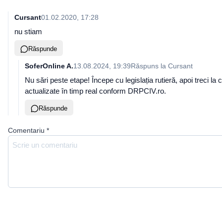
Cursant
01.02.2020, 17:28
nu stiam
Răspunde
SoferOnline A.
13.08.2024, 19:39
Răspuns la
Cursant
Nu sări peste etape! Începe cu legislația rutieră, apoi treci l
actualizate în timp real conform DRPCIV.ro.
Răspunde
Comentariu
*