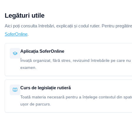
Legături utile
Aici poți consulta întrebări, explicații și codul rutier. Pentru pregătir
SoferOnline
.
Aplicația SoferOnline
Învață organizat, fără stres, revizuind întrebările pe care nu 
examen.
Curs de legislație rutieră
Toată materia necesară pentru a înțelege contextul din spatel
ușor de parcurs.