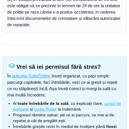
este obligat să se prezinte în termen de 24 de ore la unitatea
de poliție pe raza căreia s-a produs accidentul, în vederea
întocmirii documentelor de constatare și eliberării autorizației
de reparație.
Vrei să iei permisul fără stres?
În
aplicația SoferOnline
înveți organizat, cu pași simpli:
parcurgi capitolele, faci întrebările, vezi ce ai greșit și repeți
ce nu stăpânești încă. Așa înveți corect și mergi la sală cu
mai multă încredere.
Ai
toate întrebările de la sală
, cu explicații clare,
cursul de
legislație
și
Codul Rutier
la îndemână.
Progresul rămâne salvat: știi ce ai parcurs, ce mai ai de
repetat și cât de pregătit ești.
Întrebările greșite revin în mediul de învățare până
fixezi