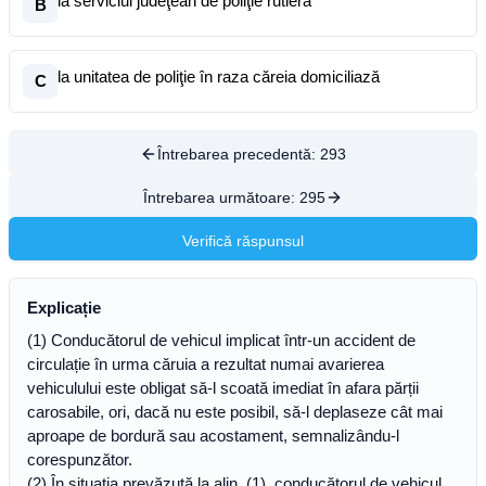
la serviciul judeţean de poliţie rutieră
B
la unitatea de poliţie în raza căreia domiciliază
C
Întrebarea precedentă:
293
Întrebarea următoare:
295
Verifică răspunsul
Explicație
(1) Conducătorul de vehicul implicat într-un accident de
circulație în urma căruia a rezultat numai avarierea
vehiculului este obligat să-l scoată imediat în afara părții
carosabile, ori, dacă nu este posibil, să-l deplaseze cât mai
aproape de bordură sau acostament, semnalizându-l
corespunzător.
(2) În situația prevăzută la alin. (1), conducătorul de vehicul