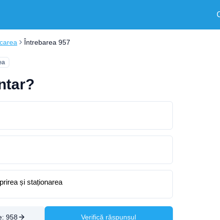
rcarea
Întrebarea 957
ea
ntar?
rirea și staționarea
e:
958
Verifică răspunsul