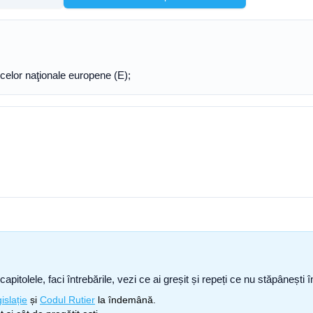
 celor naţionale europene (E);
capitolele, faci întrebările, vezi ce ai greșit și repeți ce nu stăpâneșt
islație
și
Codul Rutier
la îndemână.