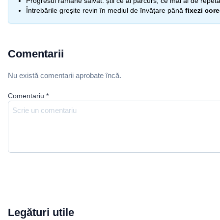
Progresul rămâne salvat: știi ce ai parcurs, ce mai ai de repetat
Întrebările greșite revin în mediul de învățare până
fixezi cor
Comentarii
Nu există comentarii aprobate încă.
Comentariu
*
Legături utile