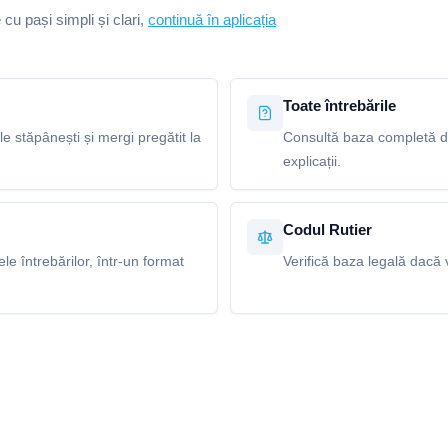
e cu pași simpli și clari,
continuă în aplicația
Toate întrebările
le stăpânești și mergi pregătit la
Consultă baza completă de 
explicații.
Codul Rutier
e întrebărilor, într-un format
Verifică baza legală dacă v