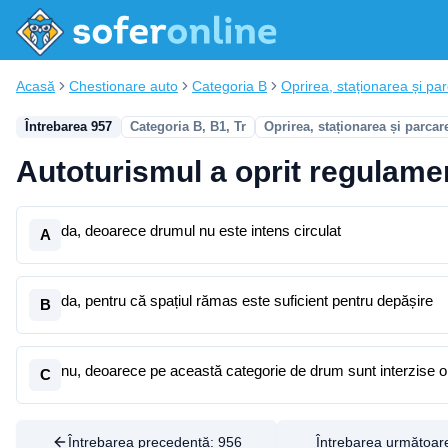
Acasă
Chestionare auto
Categoria B
Oprirea, staționarea și pa
Întrebarea 957
Categoria B, B1, Tr
Oprirea, staționarea și parcar
Autoturismul a oprit regulame
da, deoarece drumul nu este intens circulat
A
da, pentru că spațiul rămas este suficient pentru depășire
B
nu, deoarece pe această categorie de drum sunt interzise op
C
Întrebarea precedentă:
956
Întrebarea următoar