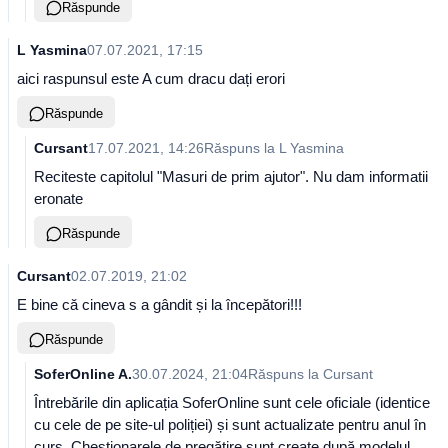
Răspunde
L Yasmina
07.07.2021, 17:15
aici raspunsul este A cum dracu dați erori
Răspunde
Cursant
17.07.2021, 14:26
Răspuns la
L Yasmina
Reciteste capitolul "Masuri de prim ajutor". Nu dam informatii
eronate
Răspunde
Cursant
02.07.2019, 21:02
E bine că cineva s a gândit și la începători!!!
Răspunde
SoferOnline A.
30.07.2024, 21:04
Răspuns la
Cursant
Întrebările din aplicația SoferOnline sunt cele oficiale (identice
cu cele de pe site-ul poliției) și sunt actualizate pentru anul în
curs. Chestionarele de pregătire sunt create după modelul