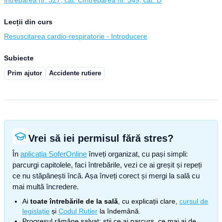
Întrebarea nr. 327, cat. C
Întrebarea nr. 349, cat. D
Lecții din curs
Resuscitarea cardio-respiratorie - Introducere
Subiecte
Prim ajutor
Accidente rutiere
Vrei să iei permisul fără stres?
În
aplicația SoferOnline
înveți organizat, cu pași simpli:
parcurgi capitolele, faci întrebările, vezi ce ai greșit și repeți
ce nu stăpânești încă. Așa înveți corect și mergi la sală cu
mai multă încredere.
Ai
toate întrebările de la sală
, cu explicații clare,
cursul de
legislație
și
Codul Rutier
la îndemână.
Progresul rămâne salvat: știi ce ai parcurs, ce mai ai de