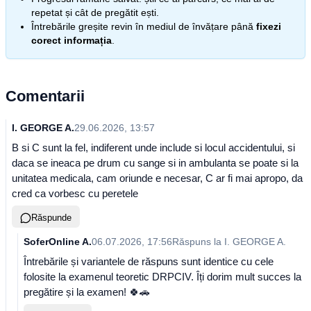
repetat și cât de pregătit ești.
Întrebările greșite revin în mediul de învățare până
fixezi
corect informația
.
Comentarii
I. GEORGE A.
29.06.2026, 13:57
B si C sunt la fel, indiferent unde include si locul accidentului, si
daca se ineaca pe drum cu sange si in ambulanta se poate si la
unitatea medicala, cam oriunde e necesar, C ar fi mai apropo, da
cred ca vorbesc cu peretele
Răspunde
SoferOnline A.
06.07.2026, 17:56
Răspuns la
I. GEORGE A.
Întrebările și variantele de răspuns sunt identice cu cele
folosite la examenul teoretic DRPCIV. Îți dorim mult succes la
pregătire și la examen! 🍀🚗