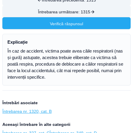
Întrebarea precedentă:
1313
Întrebarea următoare:
1315
Verifică răspunsul
Explicație
În caz de accident, victima poate avea căile respiratorii (nas
și gură) astupate, acestea trebuie eliberate ca victima să
poată respira, procedura de deblocare a căilor respiratorii se
face la locul accidentului, cât mai repede posibil, numai prin
intervenții specifice.
Întrebări asociate
Întrebarea nr. 1320, cat. B
Aceeași întrebare în alte categorii