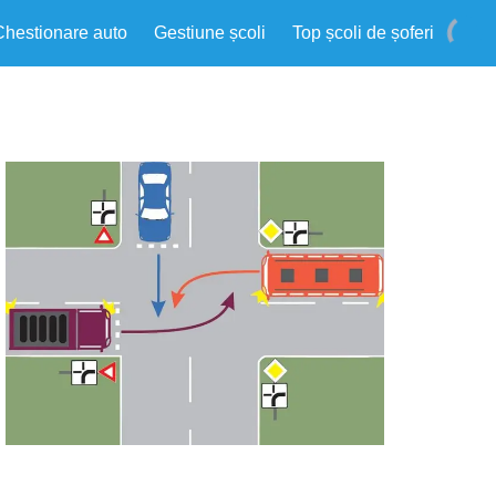
Chestionare auto
Gestiune școli
Top școli de șoferi