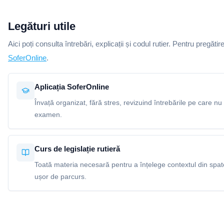
Legături utile
Aici poți consulta întrebări, explicații și codul rutier. Pentru pregătir
SoferOnline
.
Aplicația SoferOnline
Învață organizat, fără stres, revizuind întrebările pe care nu 
examen.
Curs de legislație rutieră
Toată materia necesară pentru a înțelege contextul din spatel
ușor de parcurs.