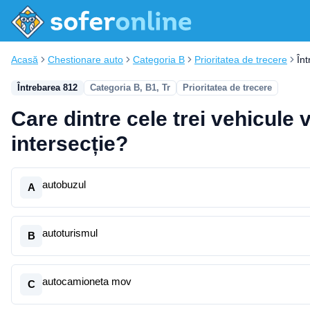
Acasă
Chestionare auto
Categoria B
Prioritatea de trecere
În
Întrebarea 812
Categoria B, B1, Tr
Prioritatea de trecere
Care dintre cele trei vehicule v
intersecție?
autobuzul
A
autoturismul
B
autocamioneta mov
C