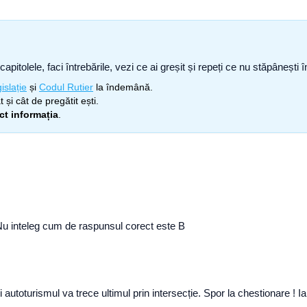
capitolele, faci întrebările, vezi ce ai greșit și repeți ce nu stăpâneșt
islație
și
Codul Rutier
la îndemână.
 și cât de pregătit ești.
ect informația
.
 Nu inteleg cum de raspunsul corect este B
autoturismul va trece ultimul prin intersecție. Spor la chestionare ! I