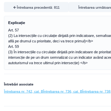
Întrebarea precedentă:
811
Întrebarea următoar
Explicație
Art. 57
(2) La intersecțiile cu circulație dirijată prin indicatoare, semaf
află pe drumul cu prioritate, deci va trece primul)</b>
Art. 59
(3) În intersecțiile cu circulație dirijată prin indicatoare de pri
intersecție de pe un drum semnalizat cu un indicator având aceeaș
autoturismul va trece ultimul prin intersecție) </b>
Întrebări asociate
Întrebarea nr. 742, cat. B
Întrebarea nr. 736, cat. B
Întrebarea nr. 738,