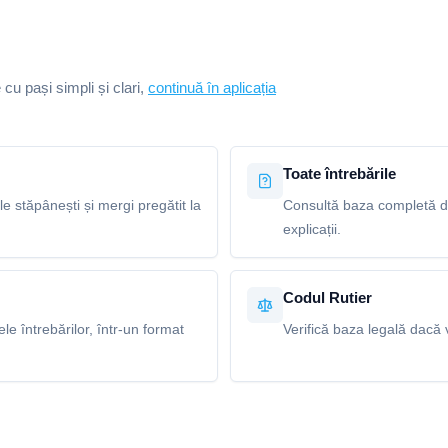
e cu pași simpli și clari,
continuă în aplicația
Toate întrebările
le stăpânești și mergi pregătit la
Consultă baza completă de 
explicații.
Codul Rutier
e întrebărilor, într-un format
Verifică baza legală dacă v