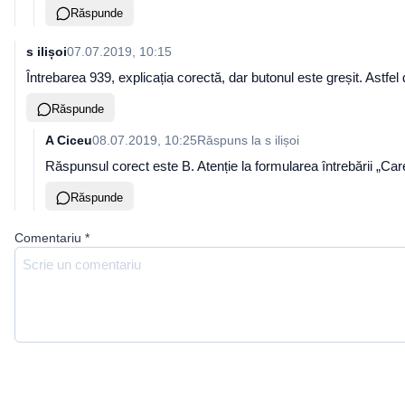
Răspunde
s ilișoi
07.07.2019, 10:15
Întrebarea 939, explicația corectă, dar butonul este greșit. Astfel
Răspunde
A Ciceu
08.07.2019, 10:25
Răspuns la
s ilișoi
Răspunsul corect este B. Atenție la formularea întrebării „Car
Răspunde
Comentariu
*