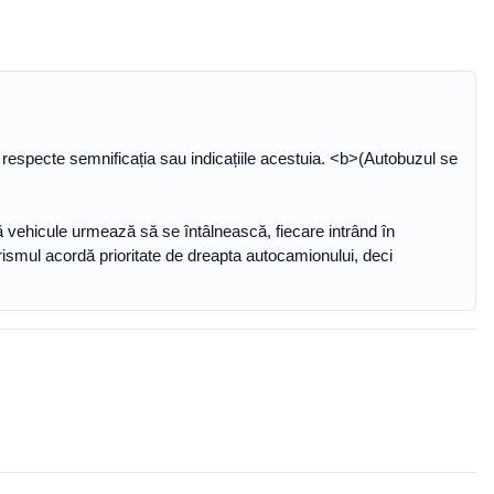
 să respecte semnificația sau indicațiile acestuia. <b>(Autobuzul se
două vehicule urmează să se întâlnească, fiecare intrând în
urismul acordă prioritate de dreapta autocamionului, deci