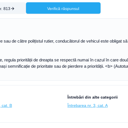
e:
813
Verifică răspunsul
oare sau de către polițistul rutier, conducătorul de vehicul este obligat
oritate, regula priorității de dreapta se respectă numai în cazul în care 
i semnificație de prioritate sau de pierdere a priorității. <b> (Autot
Întrebări din alte categorii
 cat. B
Întrebarea nr. 3, cat. A