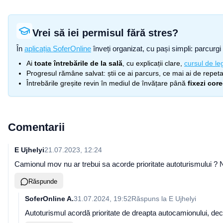
Vrei să iei permisul fără stres?
În
aplicația SoferOnline
înveți organizat, cu pași simpli: parcurgi 
Ai
toate întrebările de la sală
, cu explicații clare,
cursul de leg
Progresul rămâne salvat: știi ce ai parcurs, ce mai ai de repetat
Întrebările greșite revin în mediul de învățare până
fixezi cor
Comentarii
E Ujhelyi
21.07.2023, 12:24
Camionul mov nu ar trebui sa acorde prioritate autoturismului ?
Răspunde
SoferOnline A.
31.07.2024, 19:52
Răspuns la
E Ujhelyi
Autoturismul acordă prioritate de dreapta autocamionului, deci 