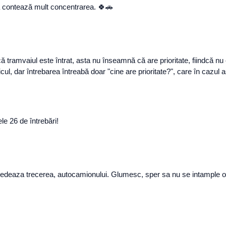
ea contează mult concentrarea. 🍀🚗
că tramvaiul este întrat, asta nu înseamnă că are prioritate, fiindcă nu
aficul, dar întrebarea întreabă doar "cine are prioritate?", care în ca
le 26 de întrebări!
 cedeaza trecerea, autocamionului. Glumesc, sper sa nu se intample o 