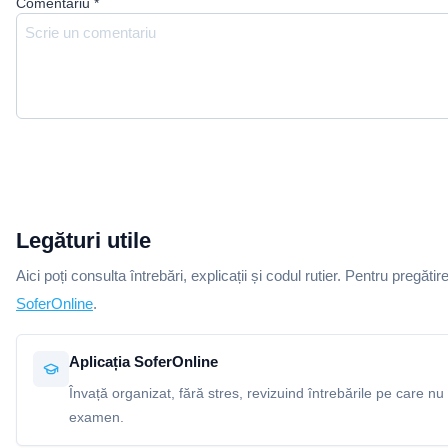
Comentariu
*
Legături utile
Aici poți consulta întrebări, explicații și codul rutier. Pentru pregătir
SoferOnline
.
Aplicația SoferOnline
Învață organizat, fără stres, revizuind întrebările pe care nu 
examen.