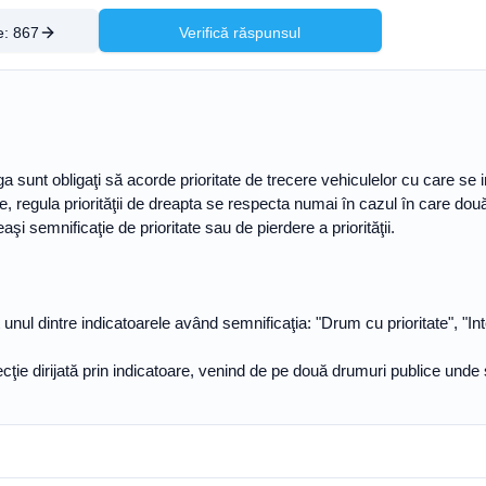
e:
867
Verifică răspunsul
nga sunt obligaţi să acorde prioritate de trecere vehiculelor cu care se 
oritate, regula priorităţii de dreapta se respecta numai în cazul în care 
 semnificaţie de prioritate sau de pierdere a priorităţii.
unul dintre indicatoarele având semnificaţia: "Drum cu prioritate", "Int
ţie dirijată prin indicatoare, venind de pe două drumuri publice unde s