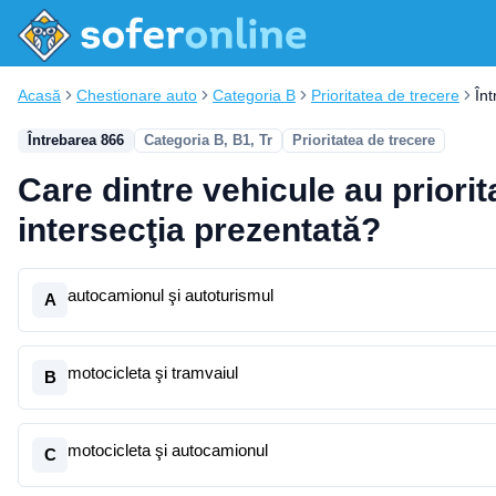
Acasă
Chestionare auto
Categoria B
Prioritatea de trecere
În
Întrebarea 866
Categoria B, B1, Tr
Prioritatea de trecere
Care dintre vehicule au priorit
intersecţia prezentată?
autocamionul şi autoturismul
A
motocicleta şi tramvaiul
B
motocicleta şi autocamionul
C