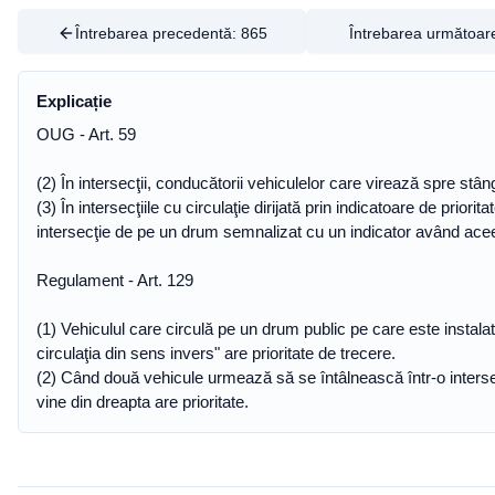
Întrebarea precedentă:
865
Întrebarea următoar
Explicație
OUG - Art. 59
(2) În intersecţii, conducătorii vehiculelor care virează spre stâ
(3) În intersecţiile cu circulaţie dirijată prin indicatoare de pri
intersecţie de pe un drum semnalizat cu un indicator având aceeaşi
Regulament - Art. 129
(1) Vehiculul care circulă pe un drum public pe care este instalat 
circulaţia din sens invers" are prioritate de trecere.
(2) Când două vehicule urmează să se întâlnească într-o intersec
vine din dreapta are prioritate.