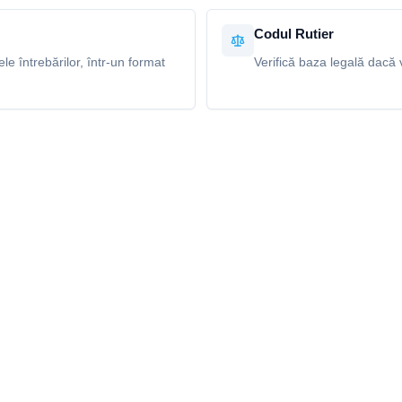
Codul Rutier
e întrebărilor, într-un format
Verifică baza legală dacă v