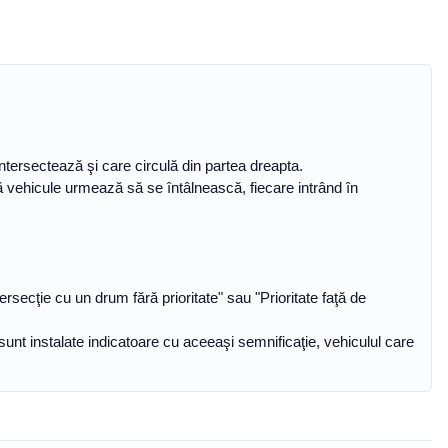
intersectează şi care circulă din partea dreapta.
două vehicule urmează să se întâlnească, fiecare intrând în
ersecţie cu un drum fără prioritate" sau "Prioritate faţă de
unt instalate indicatoare cu aceeaşi semnificaţie, vehiculul care