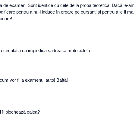
a de examen. Sunt identice cu cele de la proba teoretică. Dacă le-am fi
ificare pentru a nu-i induce în eroare pe cursanți și pentru a le fi m
ionare!
a circulatia ca impiedica sa treaca motocicleta .
cum vor fi la examenul auto! Baftă!
l îi blochează calea?