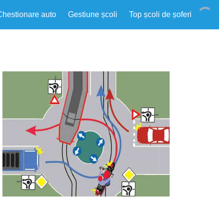
Chestionare auto
Gestiune școli
Top școli de șoferi