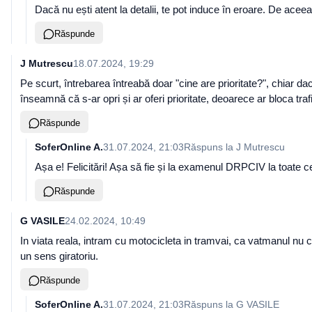
Dacă nu ești atent la detalii, te pot induce în eroare. De ace
Răspunde
J Mutrescu
18.07.2024, 19:29
Pe scurt, întrebarea întreabă doar "cine are prioritate?", chiar da
înseamnă că s-ar opri și ar oferi prioritate, deoarece ar bloca tr
Răspunde
SoferOnline A.
31.07.2024, 21:03
Răspuns la
J Mutrescu
Așa e! Felicitări! Așa să fie și la examenul DRPCIV la toate ce
Răspunde
G VASILE
24.02.2024, 10:49
In viata reala, intram cu motocicleta in tramvai, ca vatmanul nu
un sens giratoriu.
Răspunde
SoferOnline A.
31.07.2024, 21:03
Răspuns la
G VASILE