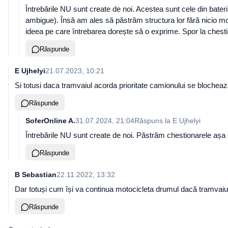
Întrebările NU sunt create de noi. Acestea sunt cele din bateri
ambigue). Însă am ales să păstrăm structura lor fără nicio mod
ideea pe care întrebarea dorește să o exprime. Spor la chest
Răspunde
E Ujhelyi
21.07.2023, 10:21
Si totusi daca tramvaiul acorda prioritate camionului se blocheaz
Răspunde
SoferOnline A.
31.07.2024, 21:04
Răspuns la
E Ujhelyi
Întrebările NU sunt create de noi. Păstrăm chestionarele așa 
Răspunde
B Sebastian
22.11.2022, 13:32
Dar totuși cum își va continua motocicleta drumul dacă tramvaiu
Răspunde