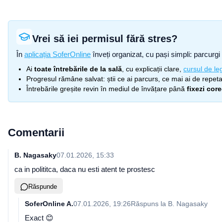
Vrei să iei permisul fără stres?
În
aplicația SoferOnline
înveți organizat, cu pași simpli: parcurgi 
Ai
toate întrebările de la sală
, cu explicații clare,
cursul de leg
Progresul rămâne salvat: știi ce ai parcurs, ce mai ai de repetat
Întrebările greșite revin în mediul de învățare până
fixezi cor
Comentarii
B. Nagasaky
07.01.2026, 15:33
ca in polititca, daca nu esti atent te prostesc
Răspunde
SoferOnline A.
07.01.2026, 19:26
Răspuns la
B. Nagasaky
Exact 😊