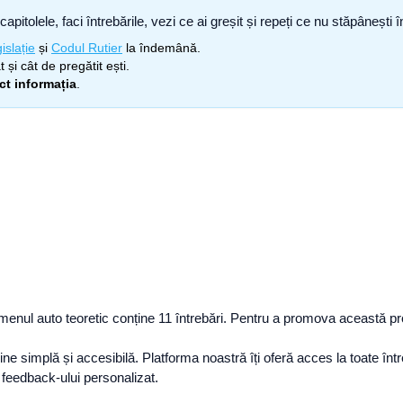
capitolele, faci întrebările, vezi ce ai greșit și repeți ce nu stăpâneșt
islație
și
Codul Rutier
la îndemână.
 și cât de pregătit ești.
ect informația
.
enul auto teoretic conține 11 întrebări. Pentru a promova această prob
 simplă și accesibilă. Platforma noastră îți oferă acces la toate între
și feedback-ului personalizat.