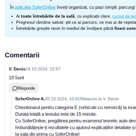
În
aplicația SoferOnline
înveți organizat, cu pași simpli: parcurgi 
Ai
toate întrebările de la sală
, cu explicații clare,
cursul de leg
Progresul rămâne salvat: știi ce ai parcurs, ce mai ai de repetat
Întrebările greșite revin în mediul de învățare până
fixezi cor
Comentarii
V. Denis
19.10.2024, 22:57
19 Sunt
Răspunde
SoferOnline A.
20.10.2024, 10:41
Răspuns la
V. Denis
Chestionarul pentru categoria E (vehicule cu remorcă) la exam
Durata totală a testului este de 15 minute.
Cu SoferOnline, pregătirea pentru examenul teoretic auto devine
îmbunătățește-ți rezultatele cu ajutorul explicațiilor detaliate 
Ia sala din prima cu SoferOnline!