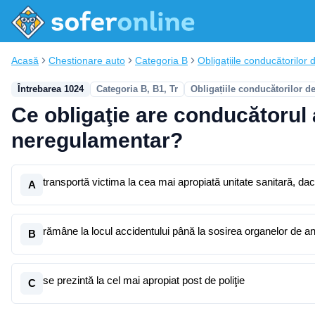
Acasă
Chestionare auto
Categoria B
Obligațiile conducătorilor d
Întrebarea 1024
Categoria B, B1, Tr
Obligațiile conducătorilor d
Ce obligaţie are conducătorul 
neregulamentar?
transportă victima la cea mai apropiată unitate sanitară, dacă
A
rămâne la locul accidentului până la sosirea organelor de a
B
se prezintă la cel mai apropiat post de poliţie
C