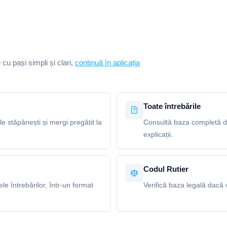
e cu pași simpli și clari,
continuă în aplicația
Toate întrebările
le stăpânești și mergi pregătit la
Consultă baza completă de 
explicații.
Codul Rutier
e întrebărilor, într-un format
Verifică baza legală dacă v