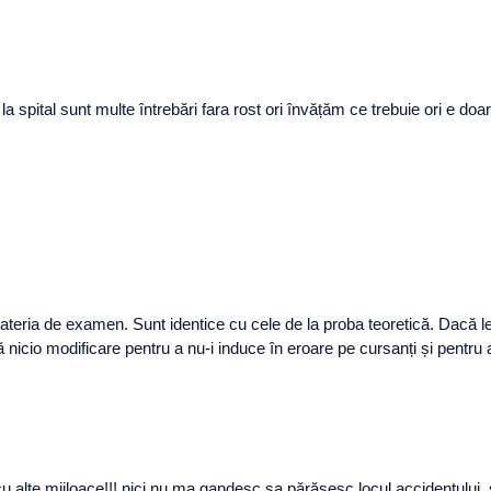
u la spital sunt multe întrebări fara rost ori învățăm ce trebuie ori e doa
ateria de examen. Sunt identice cu cele de la proba teoretică. Dacă le-
 nicio modificare pentru a nu-i induce în eroare pe cursanți și pentru
 cu alte mijloace!!! nici nu ma gandesc sa părăsesc locul accidentului,