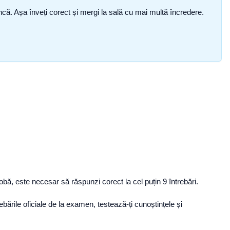
i încă. Așa înveți corect și mergi la sală cu mai multă încredere.
ă, este necesar să răspunzi corect la cel puțin 9 întrebări.
bările oficiale de la examen, testează-ți cunoștințele și