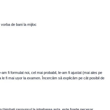
r vorba de bani la mijloc
am fi formulat noi, cel mai probabil, le-am fi ajustat (mai ales pe
 a le fi mai ușor la examen. Încercăm să explicăm pe cât posibil de
 schimbați raspunsul la intrebarea asta, este foarte necesar