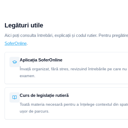
Legături utile
Aici poți consulta întrebări, explicații și codul rutier. Pentru pregătir
SoferOnline
.
Aplicația SoferOnline
Învață organizat, fără stres, revizuind întrebările pe care nu 
examen.
Curs de legislație rutieră
Toată materia necesară pentru a înțelege contextul din spatel
ușor de parcurs.