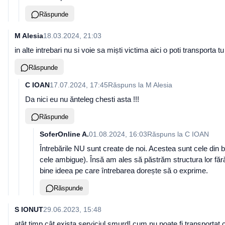
Răspunde
M Alesia
18.03.2024, 21:03
in alte intrebari nu si voie sa miști victima aici o poti transporta t
Răspunde
C IOAN
17.07.2024, 17:45
Răspuns la
M Alesia
Da nici eu nu ănteleg chesti asta !!!
Răspunde
SoferOnline A.
01.08.2024, 16:03
Răspuns la
C IOAN
Întrebările NU sunt create de noi. Acestea sunt cele din b
cele ambigue). Însă am ales să păstrăm structura lor fără
bine ideea pe care întrebarea dorește să o exprime.
Răspunde
S IONUT
29.06.2023, 15:48
atât timp cât exista serviciul smurd! cum nu poate fi transportat