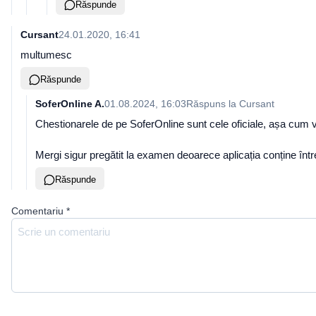
Răspunde
Cursant
24.01.2020, 16:41
multumesc
Răspunde
SoferOnline A.
01.08.2024, 16:03
Răspuns la
Cursant
Chestionarele de pe SoferOnline sunt cele oficiale, așa cum vei
Mergi sigur pregătit la examen deoarece aplicația conține î
Răspunde
Comentariu
*