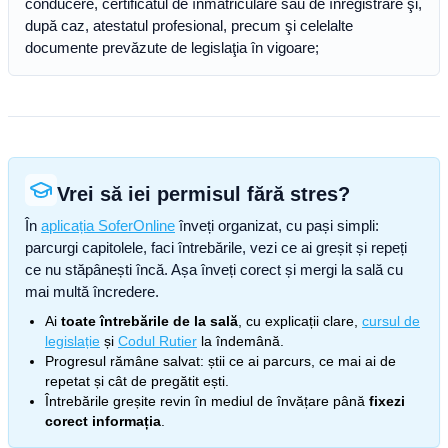
conducere, certificatul de înmatriculare sau de înregistrare şi,
după caz, atestatul profesional, precum şi celelalte
documente prevăzute de legislaţia în vigoare;
Vrei să iei permisul fără stres?
În
aplicația SoferOnline
înveți organizat, cu pași simpli:
parcurgi capitolele, faci întrebările, vezi ce ai greșit și repeți
ce nu stăpânești încă. Așa înveți corect și mergi la sală cu
mai multă încredere.
Ai
toate întrebările de la sală
, cu explicații clare,
cursul de
legislație
și
Codul Rutier
la îndemână.
Progresul rămâne salvat: știi ce ai parcurs, ce mai ai de
repetat și cât de pregătit ești.
Întrebările greșite revin în mediul de învățare până
fixezi
corect informația
.