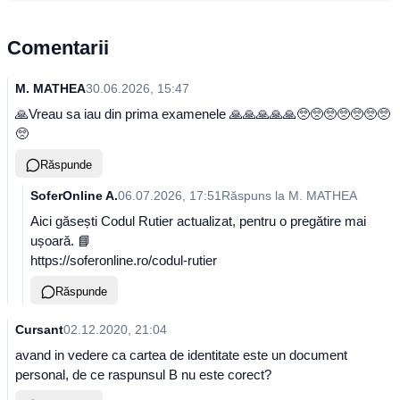
Comentarii
M. MATHEA
30.06.2026, 15:47
🙏Vreau sa iau din prima examenele 🙏🙏🙏🙏🙏🥺🥺🥺🥺🥺🥺🥺
🥺
Răspunde
SoferOnline A.
06.07.2026, 17:51
Răspuns la
M. MATHEA
Aici găsești Codul Rutier actualizat, pentru o pregătire mai
ușoară. 📘
https://soferonline.ro/codul-rutier
Răspunde
Cursant
02.12.2020, 21:04
avand in vedere ca cartea de identitate este un document
personal, de ce raspunsul B nu este corect?