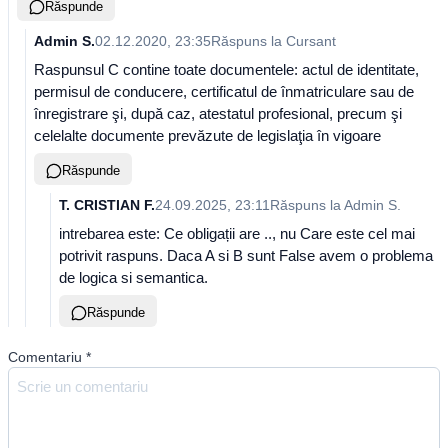
Răspunde
Admin S.
02.12.2020, 23:35
Răspuns la
Cursant
Raspunsul C contine toate documentele: actul de identitate,
permisul de conducere, certificatul de înmatriculare sau de
înregistrare şi, după caz, atestatul profesional, precum şi
celelalte documente prevăzute de legislaţia în vigoare
Răspunde
T. CRISTIAN F.
24.09.2025, 23:11
Răspuns la
Admin S.
intrebarea este: Ce obligații are .., nu Care este cel mai
potrivit raspuns. Daca A si B sunt False avem o problema
de logica si semantica.
Răspunde
Comentariu
*