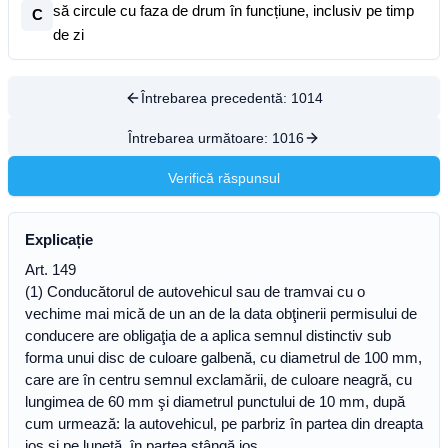
să circule cu faza de drum în funcțiune, inclusiv pe timp
C
de zi
Întrebarea precedentă:
1014
Întrebarea următoare:
1016
Verifică răspunsul
Explicație
Art. 149
(1) Conducătorul de autovehicul sau de tramvai cu o
vechime mai mică de un an de la data obţinerii permisului de
conducere are obligaţia de a aplica semnul distinctiv sub
forma unui disc de culoare galbenă, cu diametrul de 100 mm,
care are în centru semnul exclamării, de culoare neagră, cu
lungimea de 60 mm şi diametrul punctului de 10 mm, după
cum urmează: la autovehicul, pe parbriz în partea din dreapta
jos şi pe lunetă, în partea stângă jos.