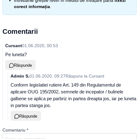
Întrebările greșite revin în mediul de învățare până
fixezi
corect informația
.
Comentarii
Cursant
01.06.2020, 00:53
Pe luneta?
Răspunde
Admin S.
01.06.2020, 09:27
Răspuns la
Cursant
Conform legislatiei rutiere Art. 149 din Regulamentul de
aplicare OUG 195/2002, semnele de incepator / bulinele
galbene se aplica pe parbriz in partea dreapta jos, iar pe luneta
in partea stanga jos.
Răspunde
Comentariu
*