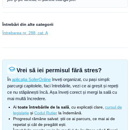
Întrebări din alte categorii
Întrebarea nr. 288, cat. A
Vrei să iei permisul fără stres?
În
aplicația SoferOnline
înveți organizat, cu pași simpli:
parcurgi capitolele, faci întrebările, vezi ce ai greșit și repeți
ce nu stăpânești încă. Așa înveți corect și mergi la sală cu
mai multă încredere.
Ai
toate întrebările de la sală
, cu explicații clare,
cursul de
legislație
și
Codul Rutier
la îndemână.
Progresul rămâne salvat: știi ce ai parcurs, ce mai ai de
repetat și cât de pregătit ești.