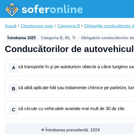
Acasă
Chestionare auto
Categoria B
Obligațiile conducătorilor d
Întrebarea 1025
Categoria B, B1, Tr
Obligațiile conducătorilor d
Conducătorilor de autovehicule
să transporte în şi pe autoturism obiecte a căror lungime s
A
să aibă aplicate folii sau tratamente chimice pe parbrize, lune
B
să circule cu vehiculele avariate mai mult de 30 de zile.
C
Întrebarea precedentă:
1024