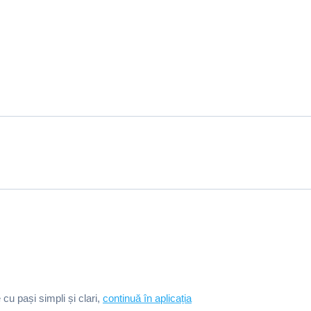
e cu pași simpli și clari,
continuă în aplicația