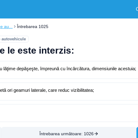
e au...
Întrebarea 1025
e autovehicule
 le este interzis:
au lăţime depăşeşte, împreună cu încărcătura, dimensiunile acestuia;
tă ori geamuri laterale, care reduc vizibilitatea;
Întrebarea următoare:
1026