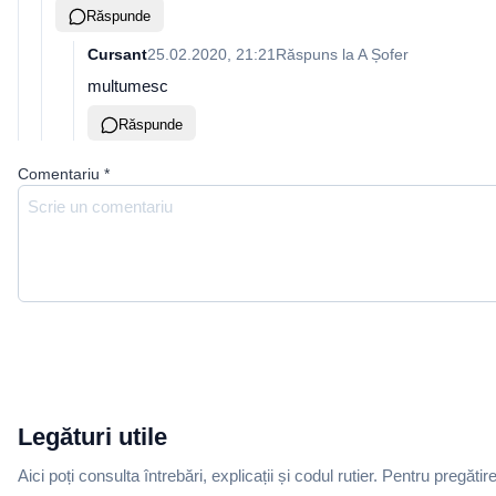
Răspunde
Cursant
25.02.2020, 21:21
Răspuns la
A Șofer
multumesc
Răspunde
Comentariu
*
Legături utile
Aici poți consulta întrebări, explicații și codul rutier. Pentru pregătir