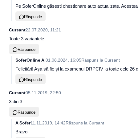
Pe SoferOnline găsesti chestionare auto actualizate. Acestea s
Răspunde
Cursant
22.07.2020, 11:21
Toate 3 variantele
Răspunde
SoferOnline A.
01.08.2024, 16:05
Răspuns la
Cursant
Felicitări! Așa să fie și la examenul DRPCIV la toate cele 26 d
Răspunde
Cursant
05.11.2019, 22:50
3 din 3
Răspunde
A Șofer
11.11.2019, 14:42
Răspuns la
Cursant
Bravo!