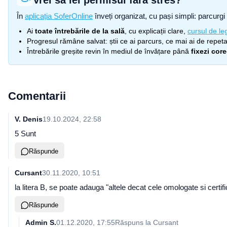
Vrei să iei permisul fără stres?
În
aplicația SoferOnline
înveți organizat, cu pași simpli: parcurgi 
Ai
toate întrebările de la sală
, cu explicații clare,
cursul de leg
Progresul rămâne salvat: știi ce ai parcurs, ce mai ai de repetat
Întrebările greșite revin în mediul de învățare până
fixezi cor
Comentarii
V. Denis
19.10.2024, 22:58
5 Sunt
Răspunde
Cursant
30.11.2020, 10:51
la litera B, se poate adauga "altele decat cele omologate si certif
Răspunde
Admin S.
01.12.2020, 17:55
Răspuns la
Cursant