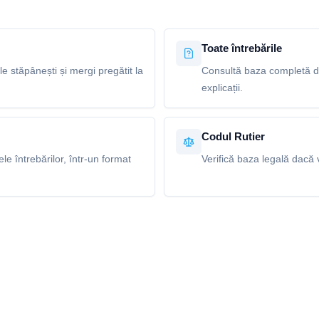
Toate întrebările
le stăpânești și mergi pregătit la
Consultă baza completă de 
explicații.
Codul Rutier
e întrebărilor, într-un format
Verifică baza legală dacă v