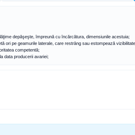
u lăţime depăşeşte, împreună cu încărcătura, dimensiunile acestuia;
tă ori pe geamurile laterale, care restrâng sau estompează vizibilitatea, 
toritatea competentă;
a data producerii avariei;