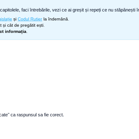
capitolele, faci întrebările, vezi ce ai greșit și repeți ce nu stăpâneșt
islație
și
Codul Rutier
la îndemână.
 și cât de pregătit ești.
ect informația
.
icate" ca raspunsul sa fie corect.