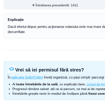
Întrebarea precedentă:
1411
Explicație
Dacă efortul depus pentru acţionarea volanului este mai mare decâ
dezumflate.
Vrei să iei permisul fără stres?
În
aplicația SoferOnline
înveți organizat, cu pași simpli: parcurgi 
Ai
toate întrebările de la sală
, cu explicații clare,
cursul de leg
Progresul rămâne salvat: știi ce ai parcurs, ce mai ai de repetat
Întrebările greșite revin în mediul de învățare până
fixezi cor