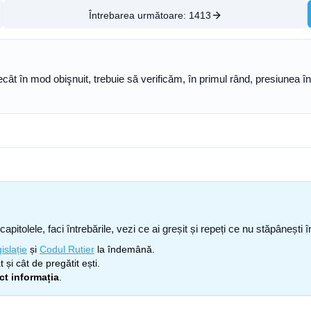
Întrebarea următoare:
1413
t în mod obişnuit, trebuie să verificăm, în primul rând, presiunea în p
capitolele, faci întrebările, vezi ce ai greșit și repeți ce nu stăpâneșt
islație
și
Codul Rutier
la îndemână.
 și cât de pregătit ești.
ect informația
.