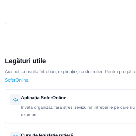
Legături utile
Aici poți consulta întrebări, explicații și codul rutier. Pentru pregătir
SoferOnline
.
Aplicația SoferOnline
Învață organizat, fără stres, revizuind întrebările pe care nu 
examen.
Curs de legislație rutieră