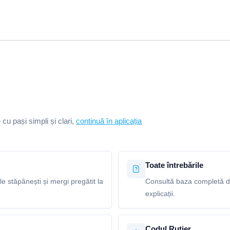
e cu pași simpli și clari,
continuă în aplicația
Toate întrebările
le stăpânești și mergi pregătit la
Consultă baza completă de 
explicații.
Codul Rutier