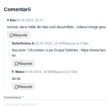
Comentarii
V Alin
06.09.2023, 22:27
normal, daca rotiile din fata sunt desumflate , volanul merge greu
Răspunde
SoferOnline A.
30.07.2024, 15:42
Răspuns la
V Alin
Așa este ! Vă invitam si pe Grupul Soferilor : https://www.fac
lor.
Răspunde
F. Matei
14.09.2024, 10:58
Răspuns la
V Alin
da da
Răspunde
Comentariu
*