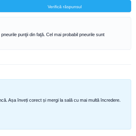
Verifică răspunsul
neurile punţii din faţă. Cel mai probabil pneurile sunt
i încă. Așa înveți corect și mergi la sală cu mai multă încredere.