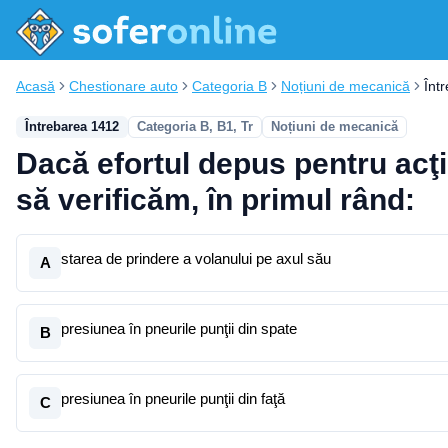
Acasă
Chestionare auto
Categoria B
Noțiuni de mecanică
Înt
Întrebarea 1412
Categoria B, B1, Tr
Noțiuni de mecanică
Dacă efortul depus pentru acţi
să verificăm, în primul rând:
starea de prindere a volanului pe axul său
A
presiunea în pneurile punţii din spate
B
presiunea în pneurile punţii din faţă
C