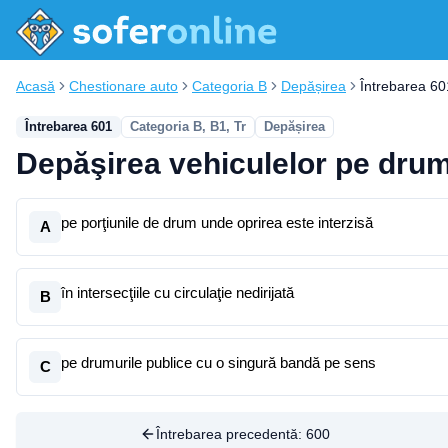
Acasă
Chestionare auto
Categoria B
Depășirea
Întrebarea 60
Întrebarea 601
Categoria B, B1, Tr
Depășirea
Depăşirea vehiculelor pe drumu
pe porţiunile de drum unde oprirea este interzisă
A
în intersecţiile cu circulaţie nedirijată
B
pe drumurile publice cu o singură bandă pe sens
C
Întrebarea precedentă:
600