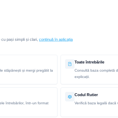
e cu pași simpli și clari,
continuă în aplicația
Toate întrebările
le stăpânești și mergi pregătit la
Consultă baza completă de 
explicații.
Codul Rutier
e întrebărilor, într-un format
Verifică baza legală dacă v