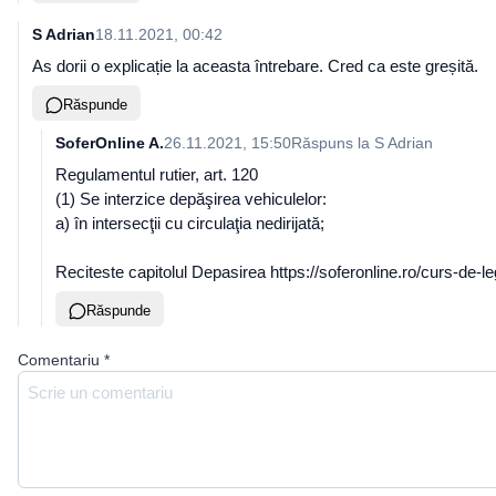
S Adrian
18.11.2021, 00:42
As dorii o explicație la aceasta întrebare. Cred ca este greșită.
Răspunde
SoferOnline A.
26.11.2021, 15:50
Răspuns la
S Adrian
Regulamentul rutier, art. 120
(1) Se interzice depăşirea vehiculelor:
a) în intersecţii cu circulaţia nedirijată;
Reciteste capitolul Depasirea https://soferonline.ro/curs-de-le
Răspunde
Comentariu
*