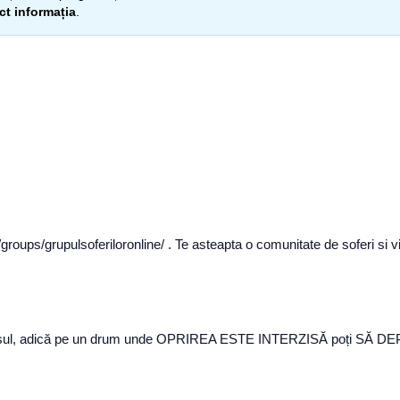
ect informația
.
oups/grupulsoferiloronline/ . Te asteapta o comunitate de soferi si vii
 inversul, adică pe un drum unde OPRIREA ESTE INTERZISĂ poți S