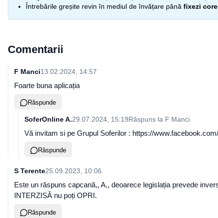
Întrebările greșite revin în mediul de învățare până
fixezi cor
Comentarii
F Manci
13.02.2024, 14:57
Foarte buna aplicația
Răspunde
SoferOnline A.
29.07.2024, 15:19
Răspuns la
F Manci
Vă invitam si pe Grupul Soferilor : https://www.facebook.com/gr
Răspunde
S Terente
25.09.2023, 10:06
Este un răspuns capcană,, A,, deoarece legislația prevede
INTERZISĂ nu poți OPRI.
Răspunde