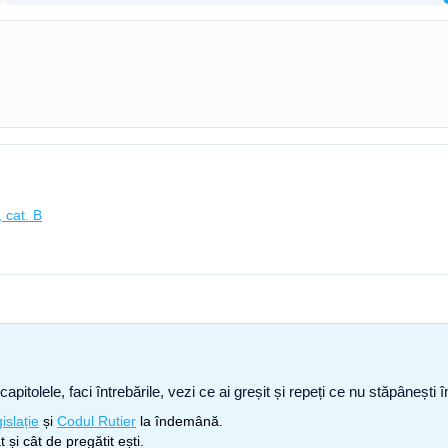
 cat. B
capitolele, faci întrebările, vezi ce ai greșit și repeți ce nu stăpâneșt
islație
și
Codul Rutier
la îndemână.
 și cât de pregătit ești.