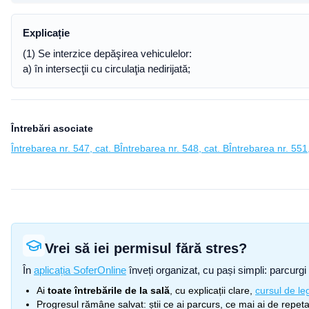
Explicație
(1) Se interzice depăşirea vehiculelor:
a) în intersecţii cu circulaţia nedirijată;
Întrebări asociate
Întrebarea nr. 547, cat. B
Întrebarea nr. 548, cat. B
Întrebarea nr. 551,
Vrei să iei permisul fără stres?
În
aplicația SoferOnline
înveți organizat, cu pași simpli: parcurgi 
Ai
toate întrebările de la sală
, cu explicații clare,
cursul de leg
Progresul rămâne salvat: știi ce ai parcurs, ce mai ai de repetat