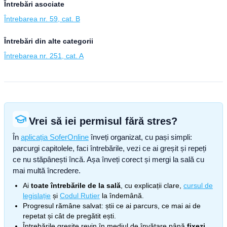
Întrebări asociate
Întrebarea nr. 59, cat. B
Întrebări din alte categorii
Întrebarea nr. 251, cat. A
Vrei să iei permisul fără stres?
În
aplicația SoferOnline
înveți organizat, cu pași simpli:
parcurgi capitolele, faci întrebările, vezi ce ai greșit și repeți
ce nu stăpânești încă. Așa înveți corect și mergi la sală cu
mai multă încredere.
Ai
toate întrebările de la sală
, cu explicații clare,
cursul de
legislație
și
Codul Rutier
la îndemână.
Progresul rămâne salvat: știi ce ai parcurs, ce mai ai de
repetat și cât de pregătit ești.
Întrebările greșite revin în mediul de învățare până
fixezi