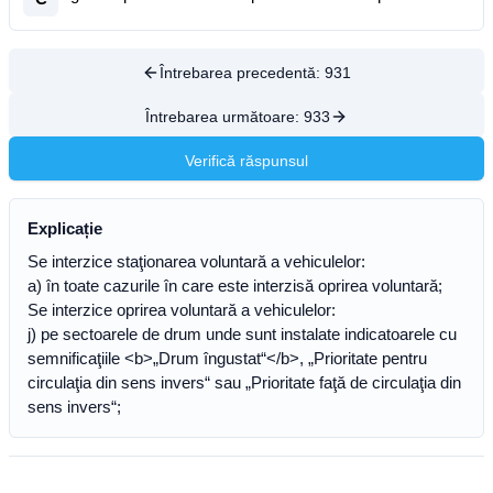
Întrebarea precedentă:
931
Întrebarea următoare:
933
Verifică răspunsul
Explicație
Se interzice staţionarea voluntară a vehiculelor:
a) în toate cazurile în care este interzisă oprirea voluntară;
Se interzice oprirea voluntară a vehiculelor:
j) pe sectoarele de drum unde sunt instalate indicatoarele cu
semnificaţiile <b>„Drum îngustat“</b>, „Prioritate pentru
circulaţia din sens invers“ sau „Prioritate faţă de circulaţia din
sens invers“;