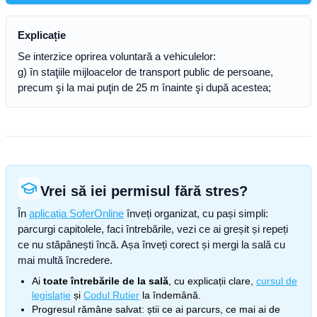
Explicație
Se interzice oprirea voluntară a vehiculelor:
g) în staţiile mijloacelor de transport public de persoane,
precum şi la mai puţin de 25 m înainte şi după acestea;
Vrei să iei permisul fără stres?
În
aplicația SoferOnline
înveți organizat, cu pași simpli:
parcurgi capitolele, faci întrebările, vezi ce ai greșit și repeți
ce nu stăpânești încă. Așa înveți corect și mergi la sală cu
mai multă încredere.
Ai
toate întrebările de la sală
, cu explicații clare,
cursul de
legislație
și
Codul Rutier
la îndemână.
Progresul rămâne salvat: știi ce ai parcurs, ce mai ai de