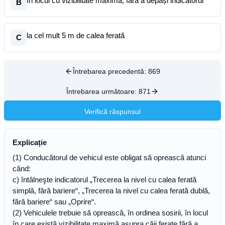
în locul cu vizibilitate maximă, fără a depăși indicatorul
B
la cel mult 5 m de calea ferată
C
Întrebarea precedentă:
869
Întrebarea următoare:
871
Verifică răspunsul
Explicație
(1) Conducătorul de vehicul este obligat să oprească atunci
când:
c) întâlneşte indicatorul „Trecerea la nivel cu calea ferată
simplă, fără bariere“, „Trecerea la nivel cu calea ferată dublă,
fără bariere“ sau „Oprire“.
(2) Vehiculele trebuie să oprească, în ordinea sosirii, în locul
în care există vizibilitate maximă asupra căii ferate fără a