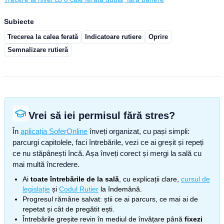
Subiecte
Trecerea la calea ferată
Indicatoare rutiere
Oprire
Semnalizare rutieră
Vrei să iei permisul fără stres?
În
aplicația SoferOnline
înveți organizat, cu pași simpli:
parcurgi capitolele, faci întrebările, vezi ce ai greșit și repeți
ce nu stăpânești încă. Așa înveți corect și mergi la sală cu
mai multă încredere.
Ai
toate întrebările de la sală
, cu explicații clare,
cursul de
legislație
și
Codul Rutier
la îndemână.
Progresul rămâne salvat: știi ce ai parcurs, ce mai ai de
repetat și cât de pregătit ești.
Întrebările greșite revin în mediul de învățare până
fixezi