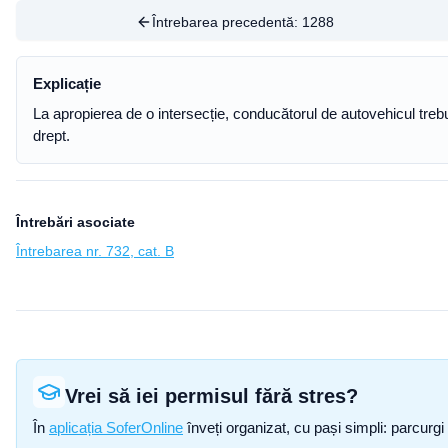
Întrebarea precedentă:
1288
Explicație
La apropierea de o intersecție, conducătorul de autovehicul trebui
drept.
Întrebări asociate
Întrebarea nr. 732, cat. B
Vrei să iei permisul fără stres?
În
aplicația SoferOnline
înveți organizat, cu pași simpli: parcurgi 