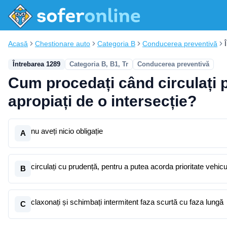
Acasă
Chestionare auto
Categoria B
Conducerea preventivă
Întrebarea 1289
Categoria B, B1, Tr
Conducerea preventivă
Cum procedați când circulați pe 
apropiați de o intersecție?
nu aveți nicio obligație
A
circulați cu prudență, pentru a putea acorda prioritate vehic
B
claxonați și schimbați intermitent faza scurtă cu faza lungă
C