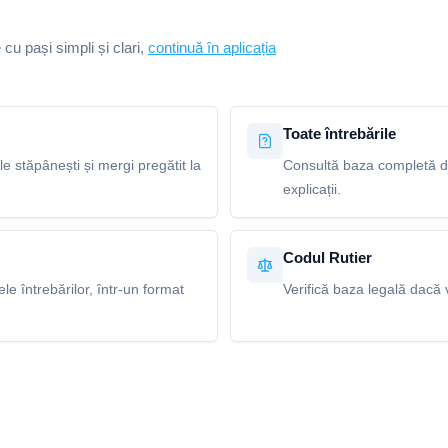
e cu pași simpli și clari,
continuă în aplicația
Toate întrebările
le stăpânești și mergi pregătit la
Consultă baza completă de 
explicații.
Codul Rutier
e întrebărilor, într-un format
Verifică baza legală dacă v