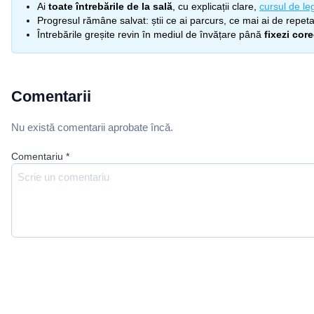
Ai
toate întrebările de la sală
, cu explicații clare,
cursul de leg
Progresul rămâne salvat: știi ce ai parcurs, ce mai ai de repetat
Întrebările greșite revin în mediul de învățare până
fixezi cor
Comentarii
Nu există comentarii aprobate încă.
Comentariu
*