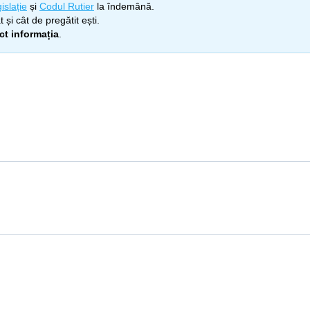
islație
și
Codul Rutier
la îndemână.
 și cât de pregătit ești.
ect informația
.