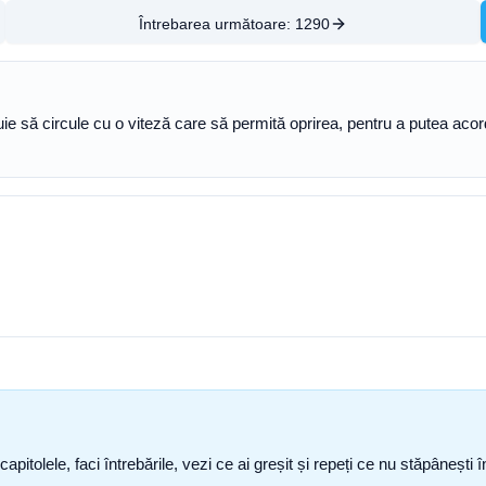
Întrebarea următoare:
1290
e să circule cu o viteză care să permită oprirea, pentru a putea acorda 
capitolele, faci întrebările, vezi ce ai greșit și repeți ce nu stăpâneșt