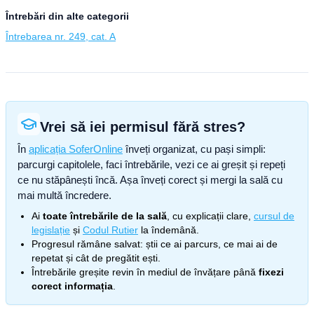
Întrebări din alte categorii
Întrebarea nr. 249, cat. A
Vrei să iei permisul fără stres?
În
aplicația SoferOnline
înveți organizat, cu pași simpli:
parcurgi capitolele, faci întrebările, vezi ce ai greșit și repeți
ce nu stăpânești încă. Așa înveți corect și mergi la sală cu
mai multă încredere.
Ai
toate întrebările de la sală
, cu explicații clare,
cursul de
legislație
și
Codul Rutier
la îndemână.
Progresul rămâne salvat: știi ce ai parcurs, ce mai ai de
repetat și cât de pregătit ești.
Întrebările greșite revin în mediul de învățare până
fixezi
corect informația
.