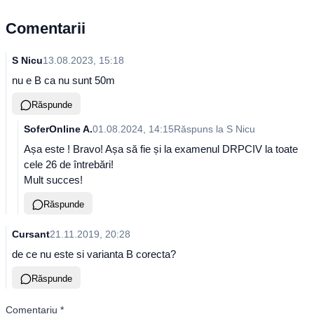
Comentarii
S Nicu
13.08.2023, 15:18
nu e B ca nu sunt 50m
Răspunde
SoferOnline A.
01.08.2024, 14:15
Răspuns la
S Nicu
Așa este ! Bravo! Așa să fie și la examenul DRPCIV la toate
cele 26 de întrebări!
Mult succes!
Răspunde
Cursant
21.11.2019, 20:28
de ce nu este si varianta B corecta?
Răspunde
Comentariu
*