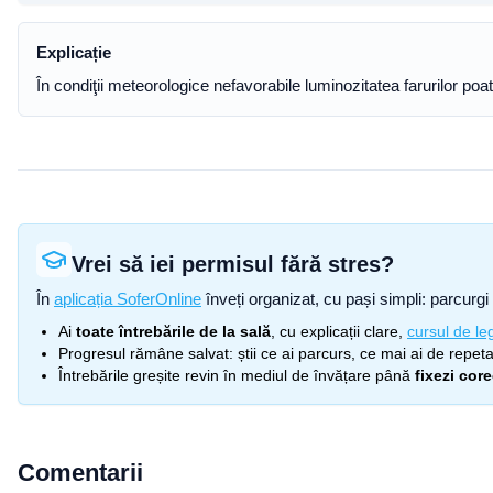
Explicație
În condiţii meteorologice nefavorabile luminozitatea farurilor poa
Vrei să iei permisul fără stres?
În
aplicația SoferOnline
înveți organizat, cu pași simpli: parcurgi 
Ai
toate întrebările de la sală
, cu explicații clare,
cursul de leg
Progresul rămâne salvat: știi ce ai parcurs, ce mai ai de repetat
Întrebările greșite revin în mediul de învățare până
fixezi cor
Comentarii