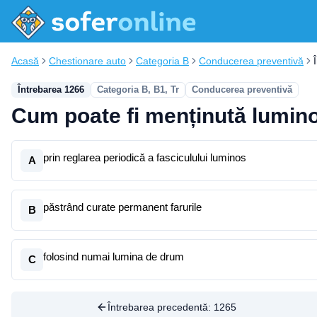
Acasă
Chestionare auto
Categoria B
Conducerea preventivă
Întrebarea 1266
Categoria B, B1, Tr
Conducerea preventivă
Cum poate fi menținută luminoz
prin reglarea periodică a fasciculului luminos
A
păstrând curate permanent farurile
B
folosind numai lumina de drum
C
Întrebarea precedentă:
1265