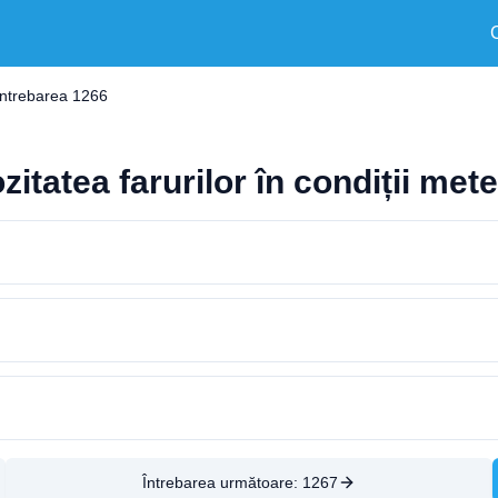
Întrebarea 1266
itatea farurilor în condiții met
Întrebarea următoare:
1267