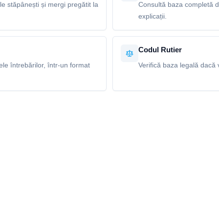
le stăpânești și mergi pregătit la
Consultă baza completă de 
explicații.
Codul Rutier
e întrebărilor, într-un format
Verifică baza legală dacă v