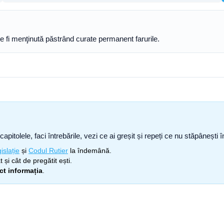
te fi menţinută păstrând curate permanent farurile.
capitolele, faci întrebările, vezi ce ai greșit și repeți ce nu stăpâneșt
islație
și
Codul Rutier
la îndemână.
 și cât de pregătit ești.
ect informația
.