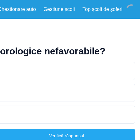
Chestionare auto
Gestiune școli
Top școli de șoferi
eorologice nefavorabile?
Verifică răspunsul