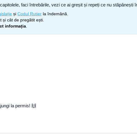
capitolele, faci întrebările, vezi ce ai greșit și repeți ce nu stăpâneșt
islație
și
Codul Rutier
la îndemână.
 și cât de pregătit ești.
ect informația
.
jungi la permis! 🙌