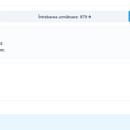
Întrebarea următoare:
879
d:
ne;