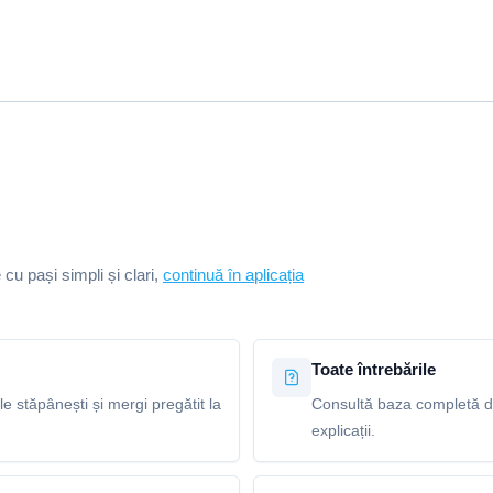
e cu pași simpli și clari,
continuă în aplicația
Toate întrebările
le stăpânești și mergi pregătit la
Consultă baza completă de 
explicații.