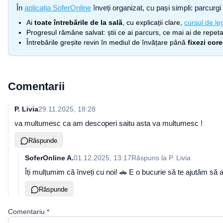
În
aplicația SoferOnline
înveți organizat, cu pași simpli: parcurgi 
Ai
toate întrebările de la sală
, cu explicații clare,
cursul de leg
Progresul rămâne salvat: știi ce ai parcurs, ce mai ai de repetat
Întrebările greșite revin în mediul de învățare până
fixezi cor
Comentarii
P. Livia
29.11.2025, 18:28
va multumesc ca am descoperi saitu asta va multumesc !
Răspunde
SoferOnline A.
01.12.2025, 13:17
Răspuns la
P. Livia
Îți mulțumim că înveți cu noi! 🚗 E o bucurie să te ajutăm să a
Răspunde
Comentariu
*