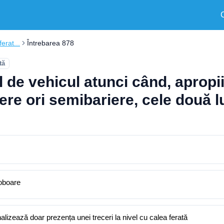
erat...
Întrebarea 878
tă
e vehicul atunci când, apropiin
ere ori semibariere, cele două l
coboare
alizează doar prezența unei treceri la nivel cu calea ferată