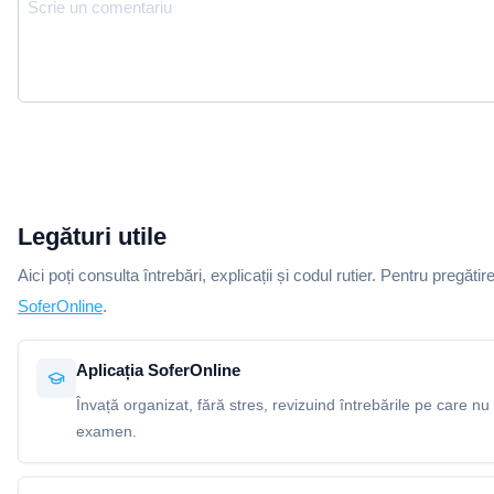
Legături utile
Aici poți consulta întrebări, explicații și codul rutier. Pentru pregătir
SoferOnline
.
Aplicația SoferOnline
Învață organizat, fără stres, revizuind întrebările pe care nu 
examen.