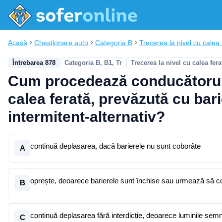
Acasă
Chestionare auto
Categoria B
Trecerea la nivel cu calea f
Întrebarea 878
Categoria B, B1, Tr
Trecerea la nivel cu calea fera
Cum procedează conducătorul d
calea ferată, prevăzută cu bari
intermitent-alternativ?
continuă deplasarea, dacă barierele nu sunt coborâte
A
oprește, deoarece barierele sunt închise sau urmează să 
B
continuă deplasarea fără interdicție, deoarece luminile semn
C