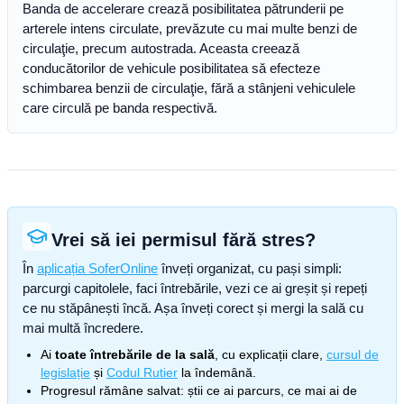
Banda de accelerare crează posibilitatea pătrunderii pe
arterele intens circulate, prevăzute cu mai multe benzi de
circulaţie, precum autostrada. Aceasta creează
conducătorilor de vehicule posibilitatea să efecteze
schimbarea benzii de circulaţie, fără a stânjeni vehiculele
care circulă pe banda respectivă.
Vrei să iei permisul fără stres?
În
aplicația SoferOnline
înveți organizat, cu pași simpli:
parcurgi capitolele, faci întrebările, vezi ce ai greșit și repeți
ce nu stăpânești încă. Așa înveți corect și mergi la sală cu
mai multă încredere.
Ai
toate întrebările de la sală
, cu explicații clare,
cursul de
legislație
și
Codul Rutier
la îndemână.
Progresul rămâne salvat: știi ce ai parcurs, ce mai ai de