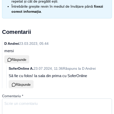
repetat și cât de pregătit ești.
Întrebările greșite revin în mediul de învățare până
fixezi
corect informația
.
Comentarii
D Andrei
23.03.2023, 05:44
mersi
Răspunde
SoferOnline A.
23.07.2024, 11:36
Răspuns la
D Andrei
Să fie cu folos! Ia sala din prima cu SoferOnline
Răspunde
Comentariu
*