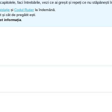
capitolele, faci întrebările, vezi ce ai greșit și repeți ce nu stăpâneșt
islație
și
Codul Rutier
la îndemână.
 și cât de pregătit ești.
ect informația
.