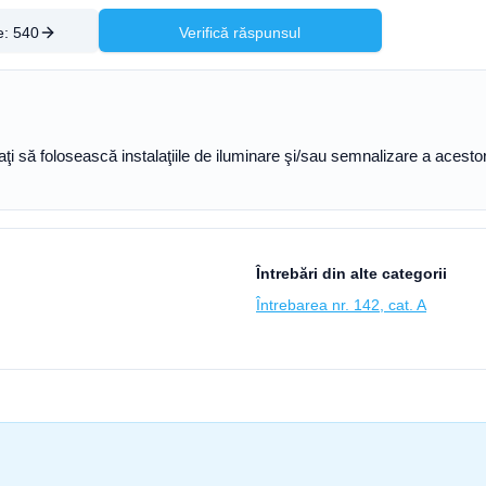
e:
540
Verifică răspunsul
aţi să folosească instalaţiile de iluminare şi/sau semnalizare a aces
Întrebări din alte categorii
Întrebarea nr. 142, cat. A