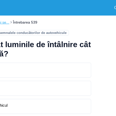
i se...
Întrebarea 539
 semnalele conducătorilor de autovehicule
t luminile de întâlnire cât
tă?
hicul