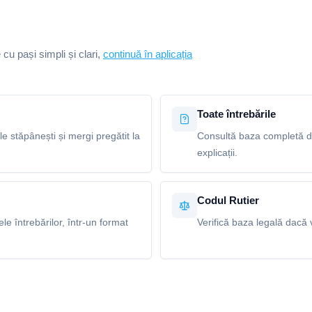
e cu pași simpli și clari,
continuă în aplicația
Toate întrebările
le stăpânești și mergi pregătit la
Consultă baza completă de 
explicații.
Codul Rutier
e întrebărilor, într-un format
Verifică baza legală dacă v