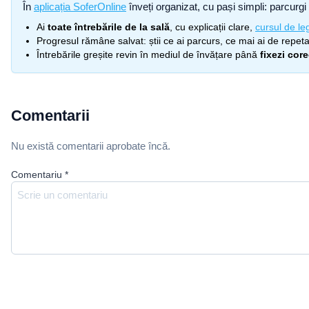
În
aplicația SoferOnline
înveți organizat, cu pași simpli: parcurgi 
Ai
toate întrebările de la sală
, cu explicații clare,
cursul de leg
Progresul rămâne salvat: știi ce ai parcurs, ce mai ai de repetat
Întrebările greșite revin în mediul de învățare până
fixezi cor
Comentarii
Nu există comentarii aprobate încă.
Comentariu
*