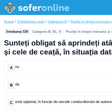
Acasă
Chestionare auto
Categoria B
Poziția în timpul mersului ș
Întrebarea 539
Categoria B, B1, Tr
Poziția în timpul mersului și
Sunteți obligat să aprindeți atâ
și cele de ceață, în situația da
nu
A
da
B
este opțional, în funcție de nevoile conducătorului de autove
C