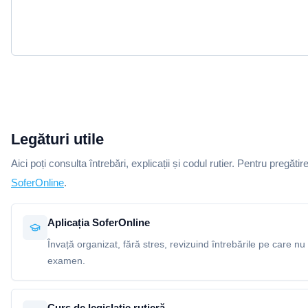
Legături utile
Aici poți consulta întrebări, explicații și codul rutier. Pentru pregătir
SoferOnline
.
Aplicația SoferOnline
Învață organizat, fără stres, revizuind întrebările pe care nu 
examen.
Curs de legislație rutieră