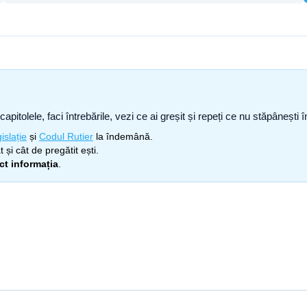
capitolele, faci întrebările, vezi ce ai greșit și repeți ce nu stăpâneșt
islație
și
Codul Rutier
la îndemână.
 și cât de pregătit ești.
ect informația
.