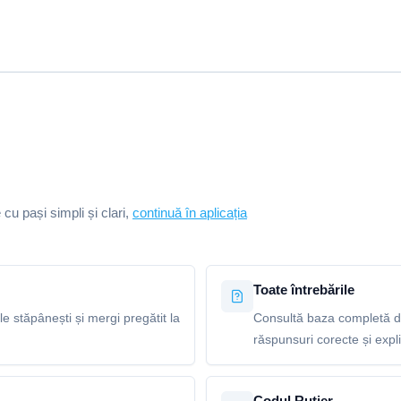
e cu pași simpli și clari,
continuă în aplicația
Toate întrebările
le stăpânești și mergi pregătit la
Consultă baza completă de
răspunsuri corecte și explic
Codul Rutier