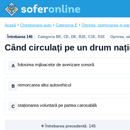
Acasă
Chestionare auto
Categoria E
Oprirea, staționarea și pa
Întrebarea 146
Categoria BE, CE, DE, B1E, C1E, D1E
Oprirea, st
Când circulați pe un drum nați
folosirea mijloacelor de averizare sonoră
A
remorcarea altui autovehicul
B
staționarea voluntară pe partea carosabilă
C
Întrebarea precedentă:
145