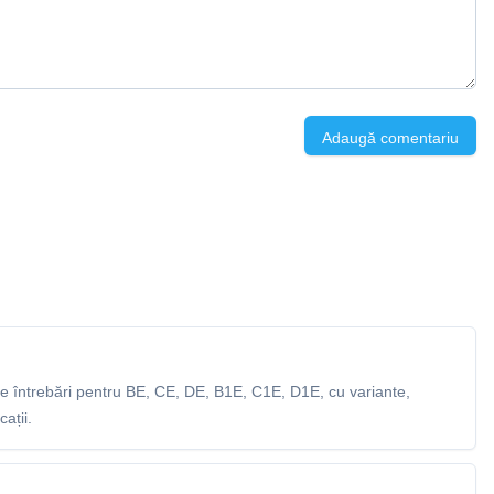
Adaugă comentariu
 întrebări pentru BE, CE, DE, B1E, C1E, D1E, cu variante,
ații.