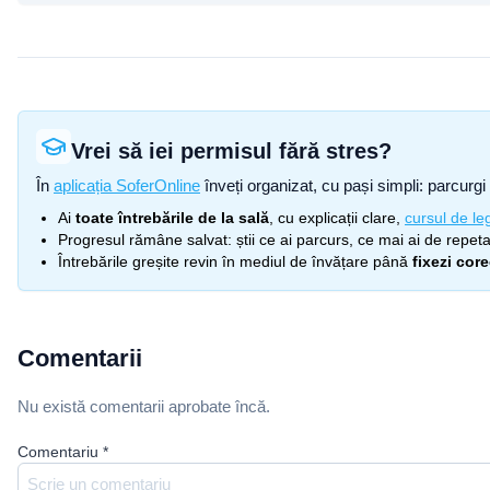
Vrei să iei permisul fără stres?
În
aplicația SoferOnline
înveți organizat, cu pași simpli: parcurgi 
Ai
toate întrebările de la sală
, cu explicații clare,
cursul de leg
Progresul rămâne salvat: știi ce ai parcurs, ce mai ai de repetat
Întrebările greșite revin în mediul de învățare până
fixezi cor
Comentarii
Nu există comentarii aprobate încă.
Comentariu
*