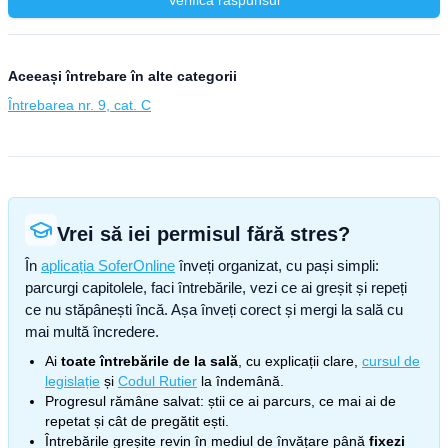
Verifică răspunsul
Aceeași întrebare în alte categorii
Întrebarea nr. 9, cat. C
Vrei să iei permisul fără stres?
În
aplicația SoferOnline
înveți organizat, cu pași simpli:
parcurgi capitolele, faci întrebările, vezi ce ai greșit și repeți
ce nu stăpânești încă. Așa înveți corect și mergi la sală cu
mai multă încredere.
Ai
toate întrebările de la sală
, cu explicații clare,
cursul de
legislație
și
Codul Rutier
la îndemână.
Progresul rămâne salvat: știi ce ai parcurs, ce mai ai de
repetat și cât de pregătit ești.
Întrebările greșite revin în mediul de învățare până
fixezi