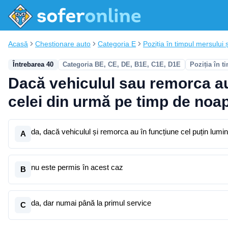
Acasă
Chestionare auto
Categoria E
Poziția în timpul mersului ș
Întrebarea 40
Categoria BE, CE, DE, B1E, C1E, D1E
Poziția în 
Dacă vehiculul sau remorca au 
celei din urmă pe timp de noa
da, dacă vehiculul și remorca au în funcțiune cel puțin lumin
A
nu este permis în acest caz
B
da, dar numai până la primul service
C