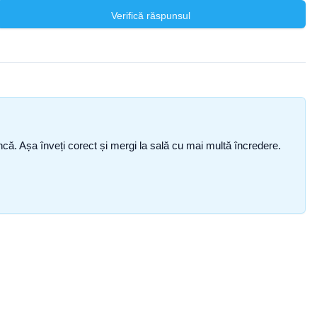
Verifică răspunsul
i încă. Așa înveți corect și mergi la sală cu mai multă încredere.