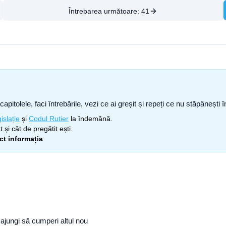
Întrebarea următoare:
41
capitolele, faci întrebările, vezi ce ai greșit și repeți ce nu stăpâneșt
islație
și
Codul Rutier
la îndemână.
 și cât de pregătit ești.
ect informația
.
ajungi să cumperi altul nou