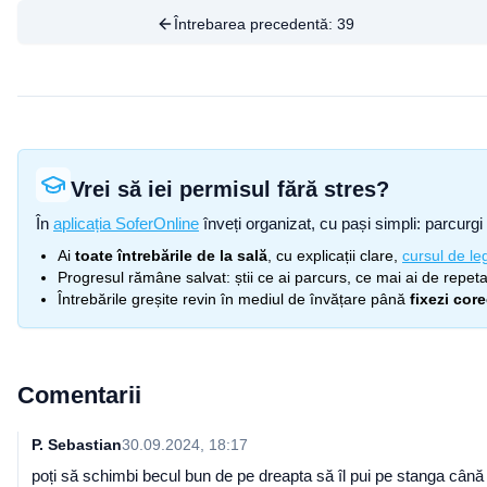
Întrebarea precedentă:
39
Vrei să iei permisul fără stres?
În
aplicația SoferOnline
înveți organizat, cu pași simpli: parcurgi 
Ai
toate întrebările de la sală
, cu explicații clare,
cursul de leg
Progresul rămâne salvat: știi ce ai parcurs, ce mai ai de repetat
Întrebările greșite revin în mediul de învățare până
fixezi cor
Comentarii
P. Sebastian
30.09.2024, 18:17
poți să schimbi becul bun de pe dreapta să îl pui pe stanga cână 