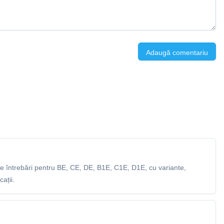
Adaugă comentariu
 întrebări pentru BE, CE, DE, B1E, C1E, D1E, cu variante,
ații.