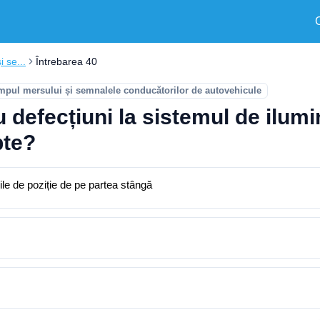
i se...
Întrebarea 40
timpul mersului și semnalele conducătorilor de autovehicule
defecțiuni la sistemul de ilumi
pte?
ile de poziție de pe partea stângă