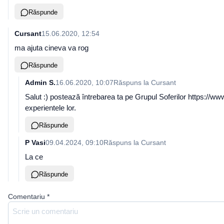
Răspunde
Cursant
15.06.2020, 12:54
ma ajuta cineva va rog
Răspunde
Admin S.
16.06.2020, 10:07
Răspuns la
Cursant
Salut :) postează întrebarea ta pe Grupul Soferilor https://w
experientele lor.
Răspunde
P Vasi
09.04.2024, 09:10
Răspuns la
Cursant
La ce
Răspunde
Comentariu
*