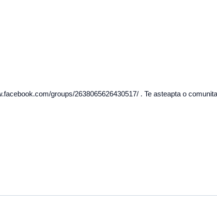
ww.facebook.com/groups/2638065626430517/ . Te asteapta o comunitate d