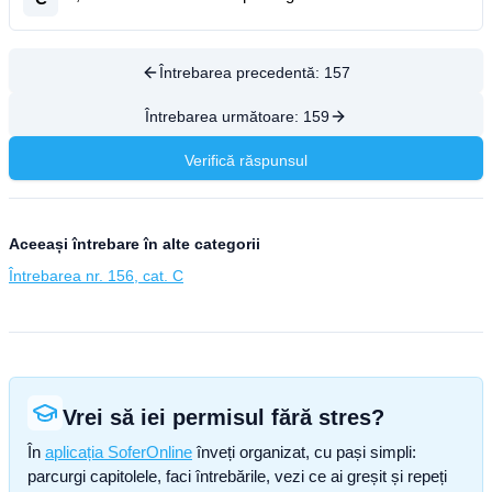
Întrebarea precedentă:
157
Întrebarea următoare:
159
Verifică răspunsul
Aceeași întrebare în alte categorii
Întrebarea nr. 156, cat. C
Vrei să iei permisul fără stres?
În
aplicația SoferOnline
înveți organizat, cu pași simpli:
parcurgi capitolele, faci întrebările, vezi ce ai greșit și repeți