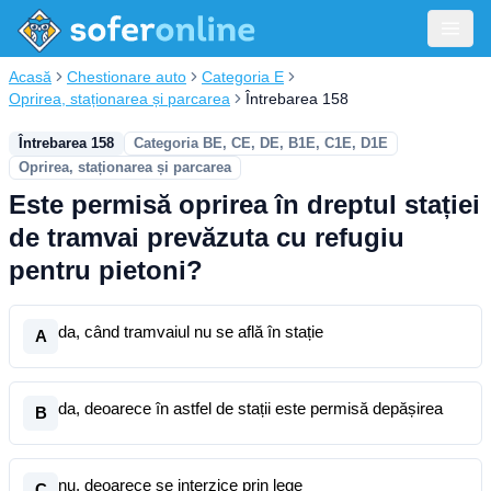
Acasă
Chestionare auto
Categoria E
Oprirea, staționarea și parcarea
Întrebarea 158
Întrebarea 158
Categoria BE, CE, DE, B1E, C1E, D1E
Oprirea, staționarea și parcarea
Este permisă oprirea în dreptul stației
de tramvai prevăzuta cu refugiu
pentru pietoni?
da, când tramvaiul nu se află în stație
A
da, deoarece în astfel de stații este permisă depășirea
B
nu, deoarece se interzice prin lege
C