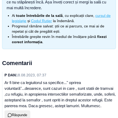
ce nu stăpânești încă. Așa înveți corect și mergi la sală cu
mai multă încredere.
Ai
toate întrebările de la sală
, cu explicații clare,
cursul de
legislație
și
Codul Rutier
la îndemână.
Progresul rămâne salvat: știi ce ai parcurs, ce mai ai de
repetat și cât de pregătit ești.
Întrebările greșite revin în mediul de învățare până
fixezi
corect informația
.
Comentarii
P DAN
18.08.2023, 07:37
Ar fi bine ca legiuitorul sa specifice..." oprirea
voluntară"...deoarece, sunt cazuri in care , sunt statii de tramvai
,cu refugiu, in apropierea intersectiilor semaforizate, unde, soferii,
asteptand la semafor , sunt opriti in dreptul acestor refugii. Este
parerea mea. Daca gresesc, astept lamuriri. Multumesc.
Răspunde