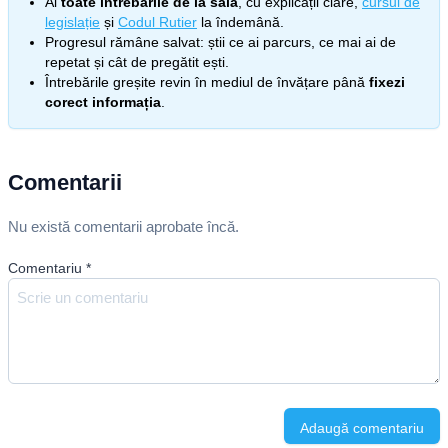
Ai
toate întrebările de la sală
, cu explicații clare,
cursul de
legislație
și
Codul Rutier
la îndemână.
Progresul rămâne salvat: știi ce ai parcurs, ce mai ai de
repetat și cât de pregătit ești.
Întrebările greșite revin în mediul de învățare până
fixezi
corect informația
.
Comentarii
Nu există comentarii aprobate încă.
Comentariu
*
Adaugă comentariu