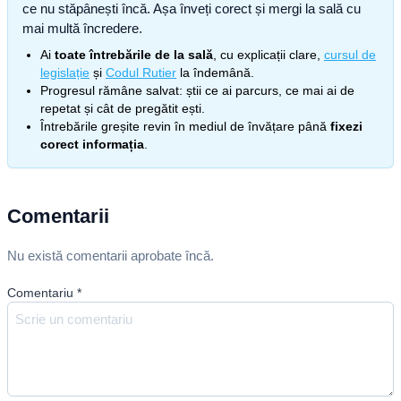
ce nu stăpânești încă. Așa înveți corect și mergi la sală cu
mai multă încredere.
Ai
toate întrebările de la sală
, cu explicații clare,
cursul de
legislație
și
Codul Rutier
la îndemână.
Progresul rămâne salvat: știi ce ai parcurs, ce mai ai de
repetat și cât de pregătit ești.
Întrebările greșite revin în mediul de învățare până
fixezi
corect informația
.
Comentarii
Nu există comentarii aprobate încă.
Comentariu
*