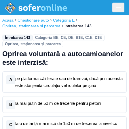
Acasă
Chestionare auto
Categoria E
Oprirea, staționarea și parcarea
Întrebarea 143
Întrebarea 143
Categoria BE, CE, DE, B1E, C1E, D1E
Oprirea, staționarea și parcarea
Oprirea voluntară a autocamioanelor
este interzisă:
pe platforma căii ferate sau de tramvai, dacă prin aceasta
A
este stânjenită circulația vehiculelor pe șină
la mai puțin de 50 m de trecerile pentru pietoni
B
la o distanță mai mică de 150 m de trecerea la nivel cu
C