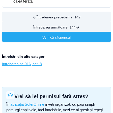
calea ferată
Întrebarea precedentă:
142
Întrebarea următoare:
144
Verifică răspunsul
Întrebări din alte categorii
Întrebarea nr. 916, cat. B
Vrei să iei permisul fără stres?
În
aplicația SoferOnline
înveți organizat, cu pași simpli:
parcurgi capitolele, faci întrebările, vezi ce ai greșit și repeți