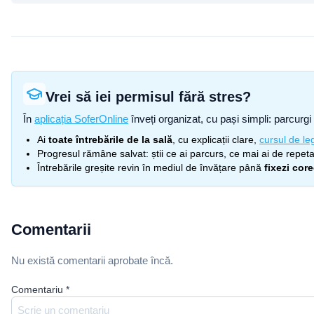
Vrei să iei permisul fără stres?
În
aplicația SoferOnline
înveți organizat, cu pași simpli: parcurgi 
Ai
toate întrebările de la sală
, cu explicații clare,
cursul de leg
Progresul rămâne salvat: știi ce ai parcurs, ce mai ai de repetat
Întrebările greșite revin în mediul de învățare până
fixezi cor
Comentarii
Nu există comentarii aprobate încă.
Comentariu
*