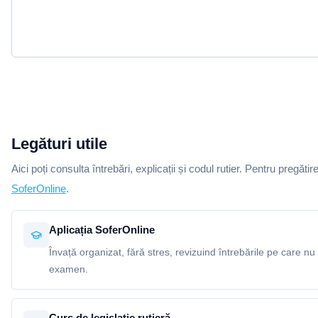
Legături utile
Aici poți consulta întrebări, explicații și codul rutier. Pentru pregătir
SoferOnline
.
Aplicația SoferOnline
Învață organizat, fără stres, revizuind întrebările pe care nu 
examen.
Curs de legislație rutieră