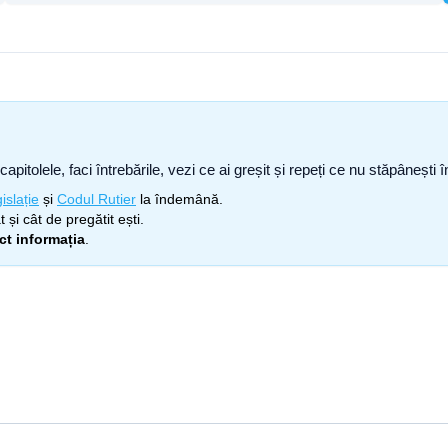
capitolele, faci întrebările, vezi ce ai greșit și repeți ce nu stăpâneșt
islație
și
Codul Rutier
la îndemână.
 și cât de pregătit ești.
ect informația
.