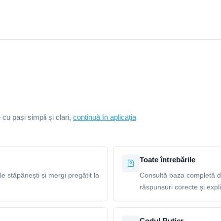
e cu pași simpli și clari,
continuă în aplicația
Toate întrebările
le stăpânești și mergi pregătit la
Consultă baza completă de
răspunsuri corecte și explic
Codul Rutier