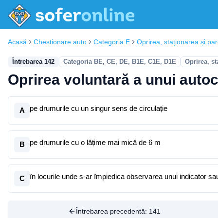
Acasă
Chestionare auto
Categoria E
Oprirea, staționarea și pa
Întrebarea 142
Categoria BE, CE, DE, B1E, C1E, D1E
Oprirea, st
Oprirea voluntară a unui autoc
pe drumurile cu un singur sens de circulație
A
pe drumurile cu o lățime mai mică de 6 m
B
în locurile unde s-ar împiedica observarea unui indicator s
C
Întrebarea precedentă:
141