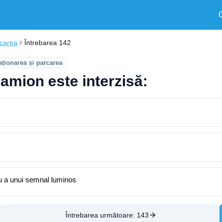
rcarea
Întrebarea 142
aționarea și parcarea
amion este interzisă:
au a unui semnal luminos
Întrebarea următoare:
143