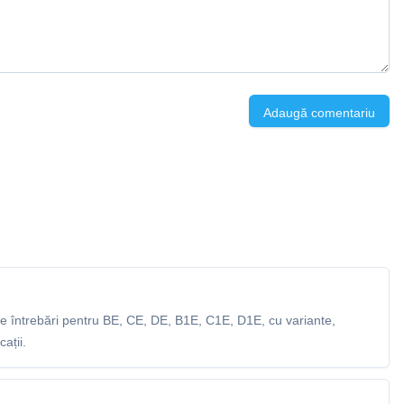
Adaugă comentariu
 întrebări pentru BE, CE, DE, B1E, C1E, D1E, cu variante,
ații.