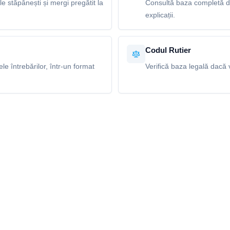
le stăpânești și mergi pregătit la
Consultă baza completă de 
explicații.
Codul Rutier
e întrebărilor, într-un format
Verifică baza legală dacă v