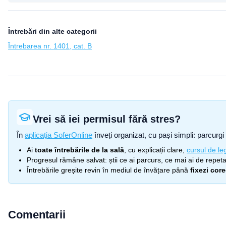
Întrebări din alte categorii
Întrebarea nr. 1401, cat. B
Vrei să iei permisul fără stres?
În
aplicația SoferOnline
înveți organizat, cu pași simpli: parcurgi 
Ai
toate întrebările de la sală
, cu explicații clare,
cursul de leg
Progresul rămâne salvat: știi ce ai parcurs, ce mai ai de repetat
Întrebările greșite revin în mediul de învățare până
fixezi cor
Comentarii