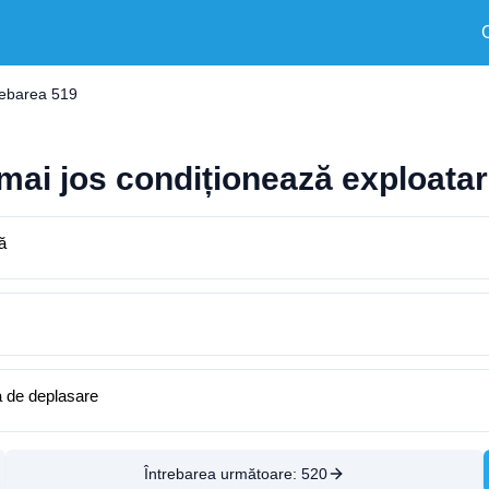
rebarea 519
 mai jos condiționează exploatar
ă
za de deplasare
Întrebarea următoare:
520