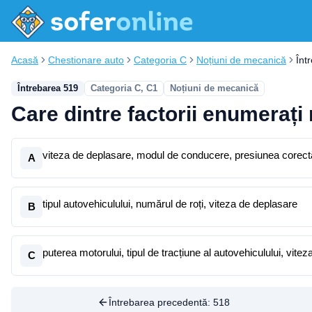
Acasă
Chestionare auto
Categoria C
Noțiuni de mecanică
Înt
Întrebarea 519
Categoria C, C1
Noțiuni de mecanică
Care dintre factorii enumerați
viteza de deplasare, modul de conducere, presiunea corect
A
tipul autovehiculului, numărul de roți, viteza de deplasare
B
puterea motorului, tipul de tracțiune al autovehiculului, vite
C
Întrebarea precedentă:
518