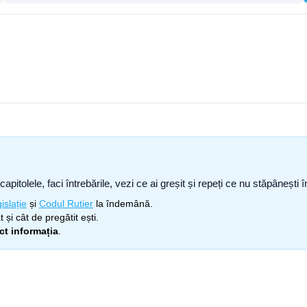
capitolele, faci întrebările, vezi ce ai greșit și repeți ce nu stăpâneșt
islație
și
Codul Rutier
la îndemână.
 și cât de pregătit ești.
ect informația
.