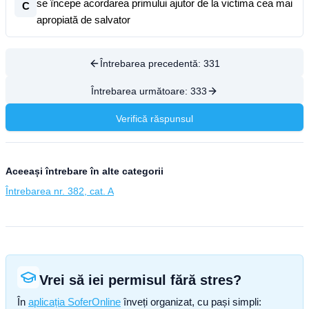
se începe acordarea primului ajutor de la victima cea mai
C
apropiată de salvator
Întrebarea precedentă:
331
Întrebarea următoare:
333
Verifică răspunsul
Aceeași întrebare în alte categorii
Întrebarea nr. 382, cat. A
Vrei să iei permisul fără stres?
În
aplicația SoferOnline
înveți organizat, cu pași simpli: