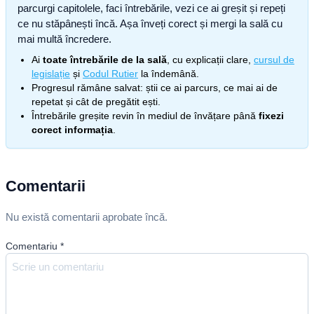
parcurgi capitolele, faci întrebările, vezi ce ai greșit și repeți
ce nu stăpânești încă. Așa înveți corect și mergi la sală cu
mai multă încredere.
Ai
toate întrebările de la sală
, cu explicații clare,
cursul de
legislație
și
Codul Rutier
la îndemână.
Progresul rămâne salvat: știi ce ai parcurs, ce mai ai de
repetat și cât de pregătit ești.
Întrebările greșite revin în mediul de învățare până
fixezi
corect informația
.
Comentarii
Nu există comentarii aprobate încă.
Comentariu
*